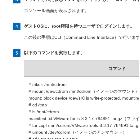
コンソール画面が表示されます。
ゲストOSに、root権限を持つユーザでログインします。
この後の手順はCLI（Command Line Interface）で行いま
以下のコマンドを実行します。
コマンド
# mkdir /mnt/cdrom
# mount /dev/cdrom /mnt/cdrom（イメージのマウント
mount: block device /dev/sr0 is write-protected, mountin
# cd /tmp
# ls /mnt/cdrom
mainifest.txt VMwareTools-8.3.17-784891.ta
# tar zxpf /mnt/cdrom/VMwareTools-8.3.17-7848
# umount /dev/cdrom（イメージのアンマウント）