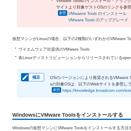
VMware Toolsのインストール・ア
サイトより対象ゲストOSのリンクを参
VMwaere Tools のインストール
VMware Tools のアップグレード
仮想マシンがLinuxの場合、以下の2種類のいずれかのVMware T
ヴイエムウェア社提供のVMware Tools
各Linuxディストリビューションからリリースされているopen-vm
edit
補足
OSのバージョンにより推奨されるVMware Too
sの対象OSは、以下のWebサイトを参照し
https://knowledge.broadcom.com/ext
WindowsにVMware Toolsをインストールする
Windowsの仮想マシンにVMware Toolsをインストールする方