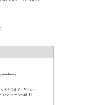
す。
）
g read-only
r.gz（ファイル名を控えてください）
91.tar.gz（パッケージの解凍）