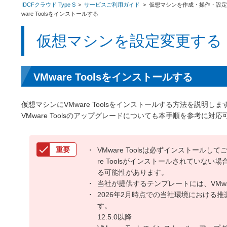
IDCFクラウド Type S
サービスご利用ガイド
仮想マシンを作成・操作・設
ware Toolsをインストールする
仮想マシンを設定変更する
VMware Toolsをインストールする
仮想マシンにVMware Toolsをインストールする方法を説明しま
VMware Toolsのアップグレードについても本手順を参考に対
check
重要
VMware Toolsは必ずインストールし
re Toolsがインストールされていな
る可能性があります。
当社が提供するテンプレートには、VMwar
2026年2月時点での当社環境における
す。
12.5.0以降