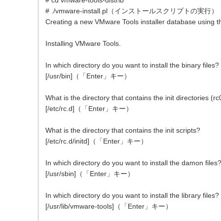
# cd vmware-tools-distrib
# ./vmware-install.pl（インストールスクリプトの実行）
Creating a new VMware Tools installer database using th
Installing VMware Tools.
In which directory do you want to install the binary files?
[/usr/bin]（「Enter」キー）
What is the directory that contains the init directories (rc
[/etc/rc.d]（「Enter」キー）
What is the directory that contains the init scripts?
[/etc/rc.d/initd]（「Enter」キー）
In which directory do you want to install the damon files
[/usr/sbin]（「Enter」キー）
In which directory do you want to install the library files?
[/usr/lib/vmware-tools]（「Enter」キー）