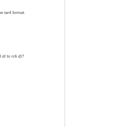
e tar4 format.
0.d/ to rc6.d)?
?