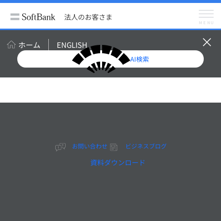
法人のお客さま
ビジネスブログ
ブロックチェーン活用事例10選 ― 2019年はブロックチェーン3.0時代へ
法人のお客さま
メニュー
MENU
ビジネスブログ
メルマガ登録（無料）
ホーム
ENGLISH
AI検索
ブロックチェーン活用事
例10選 ― 2019年はブロ
ックチェーン3.0時代へ
お問い合わせ
ビジネスブログ
資料ダウンロード
2019年7月16日掲載