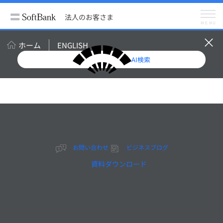
法人のお客さま
ビジネスブログ
能力を引き出すための「人材活用」にデータベースが必要な理由
法人のお客さま
メニュー
MENU
ビジネスブログ
メルマガ登録（無料）
ホーム
ENGLISH
AI検索
能力を引き出すための
「人材活用」にデータベ
ースが必要な理由
お問い合わせ
ビジネスブログ
資料ダウンロード
2022年11月18日掲載