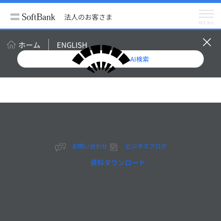
法人のお客さま
サービス
クラウド（SaaS）
法人のお客さま
電子サインプラットフォーム Acrobat Sign
MENU
ホーム
ENGLISH
クラウド上で安全に契約締
AI検索
結。電子サインプラットフ
ォーム
Acrobat
Sign(旧
Adobe
お問い合わせ
ビジネスブログ
資料ダウンロード
Sign)
契約締結の処理はすべて電
子上で完結可能。