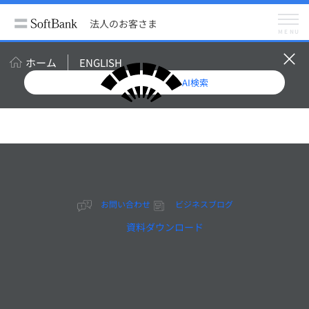
法人のお客さま
サービス
クラウド（SaaS）
法人のお客さま
Wrike
MENU
ホーム
ENGLISH
世界で20,000社以上が導入
AI検索
するプロジェクト管理ツー
ル
Wrike
タスクやプロジェクトがオ
ンライン上で簡単に集約で
お問い合わせ
ビジネスブログ
きます。
チームメンバーの業務内容
資料ダウンロード
と進捗が見える化されるこ
とで、
お互いの業務をサポートし
あうことが可能になりま
す。