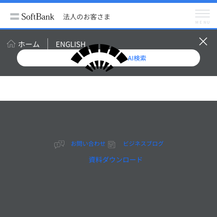
法人のお客さま
サービス
IoT・RPA
法人のお客さま
MENU
ホーム
ENGLISH
IoTの技術でビジネスの幅
AI検索
を広げる
IoT・RPA
IoTソリューションに必要
なセンサーネットワークの
構築から、通信回線・通信
機器の調達、データ収集お
お問い合わせ
ビジネスブログ
よび分析、さらに機器ネッ
資料ダウンロード
トワークの保守管理やコー
ルセンター業務まで、ワン
ストップでサポートいたし
ます。