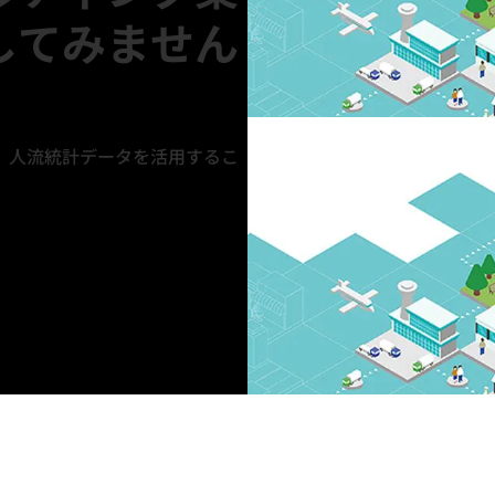
してみません
、人流統計データを活用するこ
。