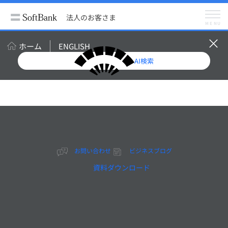
法人のお客さま
サービス
法人向けネットワーク
法人のお客さま
ネットワーク監視
MENU
料金・オプション
メニュー
ネットワーク監視
ホーム
ENGLISH
料金・オプション
AI検索
お問い合わせ
お問い合わせ
ビジネスブログ
ネットワーク監視
資料ダウンロード
料金・オプション