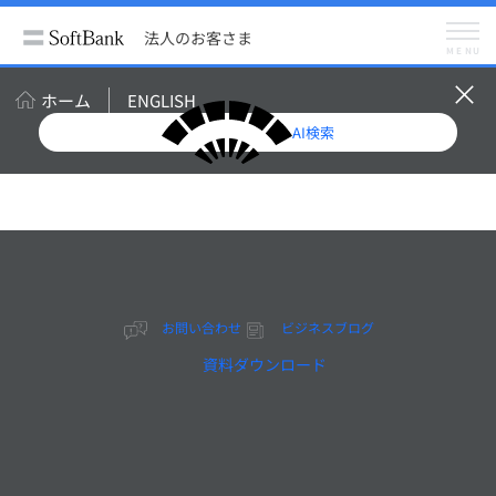
法人のお客さま
サービス
法人向けネットワーク
法人のお客さま
映像伝送サービス
MENU
ホーム
ENGLISH
映像伝送サ
AI検索
ービス
「映像伝送サービス」は、
スポーツ、コンサート、外
交イベントなど、世界でい
お問い合わせ
ビジネスブログ
ま起こっている出来事をリ
資料ダウンロード
アルタイムにお届けいたし
ます。テレビ放送やテレビ
会議などのビジネスシーン
のために、通信衛星や光フ
ァイバーネットワークを利