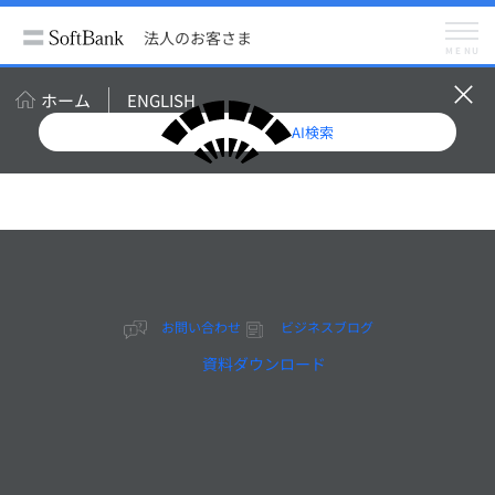
法人のお客さま
サービス
法人向けネットワーク
法人のお客さま
Wi-Fiルーターのご利用方法
MENU
ID・パスワードがわからない場合
ホーム
ENGLISH
AI検索
ソフトバンクWi-Fiスポット
ID・パスワードがわ
からない場合
お問い合わせ
ビジネスブログ
資料ダウンロード
スマートフォンやタブレットでソフトバンクWi-Fiスポ
ットをご利用いただくための設定方法や、ID・パスワー
ドがわからない場合の解決方法をご案内します。