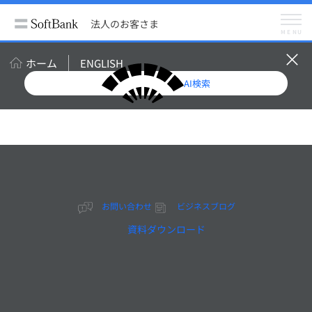
法人のお客さま
サービス
クラウド・データセンター
法人のお客さま
Cloud PF Type A
MENU
ホーム
ENGLISH
企業の機微情報ユースケー
AI検索
ス
お問い合わせ
ビジネスブログ
資料ダウンロード