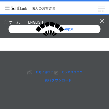
法人のお客さま
サービス
セキュリティ
法人のお客さま
ビジネス・コンシェル デバイスマネジメント（BCDM）
MENU
機能一覧
iOSの管理
メニュー
ビジネス・コンシェル デバイスマネジメント
ホーム
ENGLISH
機能一覧
機能一覧
AI検索
シングルサインオン機能
iOS
Android Enterprise
PC
ケータイ
料金
動作環境
iOS
Android Enterprise（ソフトバンク）
Android Enterprise（ワイモバイル）
Android（ソフトバンク）
お問い合わせ
ビジネスブログ
Android（ワイモバイル）
PC
資料ダウンロード
4Gケータイ
申し込みサイト
お問い合わせ