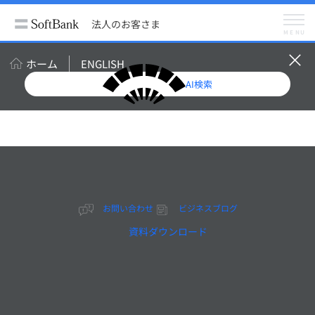
法人のお客さま
サポート情報
海外拠点一覧
法人のお客さま
PT. SBTelecom Indonesia Corp
MENU
PT. SBTelecom Indonesia Corp
ホーム
ENGLISH
AI検索
Offices and Sites
PT. SBTelecom
Indonesia Corp
お問い合わせ
ビジネスブログ
資料ダウンロード