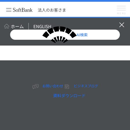
法人のお客さま
サポート情報
海外拠点一覧
法人のお客さま
SBTelecom China (Shanghai) Co., Ltd.
MENU
SBTelecom China (Shanghai) Co., Ltd.
ホーム
ENGLISH
AI検索
Offices and Sites
SBTelecom China
(Shanghai) Co., Ltd.
お問い合わせ
ビジネスブログ
資料ダウンロード