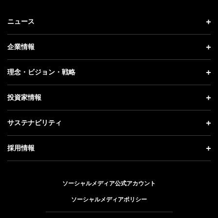
ニュース
ニュース トップ
企業情報
プレスリリース
企業情報 トップ
理念・ビジョン・戦略
お知らせ
社長メッセージ
理念・ビジョン・戦略 トップ
投資家情報
更新情報
会社概要
成長戦略「Activate AI for Society」
投資家情報 トップ
記者説明会
サステナビリティ
事業紹介
技術戦略
経営方針
ソフトバンクニュース
サステナビリティ トップ
ガバナンス
採用情報
人材戦略
IRライブラリー
トップメッセージ
社会貢献活動
採用情報 トップ
財務情報
ESG方針・体制
ソーシャルメディア公式アカウント
公開情報
新卒採用
個人投資家の皆さまへ
ソーシャルメディアポリシー
価値創造プロセス
キャリア採用