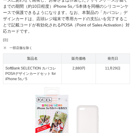
ーズにあわせて開発し、お客さまは作製したデザインケースが届く
までの期間（約10日程度）iPhone 5s／5本体を同梱のシリコーンケ
ースで保護できるようになります。なお、本製品の「カバコレ」デ
ザインカードは、店頭レジ端末で専用カードの支払いを完了するこ
とで記載コードが有効化されるPOSA（Point of Sales Activation）対
応カードです。
[注]
※
一部店舗を除く
製品名
販売価格
発売日
SoftBank SELECTION カバコレ
2,880円
11月29日
POSAデザインカードセット for
iPhone 5s／5