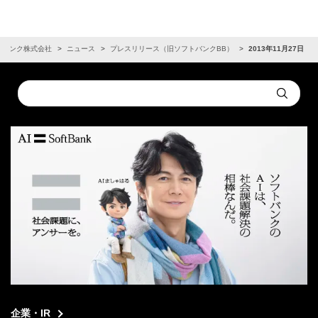
トバンク株式会社
ニュース
プレスリリース（旧ソフトバンクBB）
2013年11月27日
Conduct
Submit
a
search
企業・IR