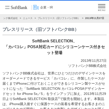
企業・IR
MENU
トバンク株式会社
ニュース
プレスリリース（旧ソフトバンクBB）
2013年11月27日
プレスリリース（旧ソフトバンクBB）
SoftBank SELECTION、
「カバコレ」POSA対応カードにシリコーンケース付きセ
ット登場
2013年11月27日
ソフトバンクBB株式会社
ソフトバンクBB株式会社は、世界にひとつだけのデザインケースを
オーダーメードできるサービス「カバコレ」に、作製したケースが
届くまでiPhoneに付けておくことができるシリコーン製ケースがセ
ットになった「SoftBank SELECTION カバコレPOSAデザインカー
ドセット for iPhone 5s／5」をラインアップに加え、2013年11月29
※
日よりSoftBank SELECTION 取扱店
で販売を開始します。本製品
は、iPhone購入後すぐに保護ケースの装着を希望するお客さまのニ