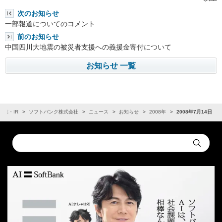
次のお知らせ
一部報道についてのコメント
前のお知らせ
中国四川大地震の被災者支援への義援金寄付について
お知らせ 一覧
企業・IR
ソフトバンク株式会社
ニュース
お知らせ
2008年
2008年7月14日
Conduct
Submit
a
search