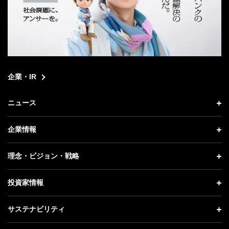
企業・IR
ニュース
ニュース トップ
企業情報
プレスリリース
企業情報 トップ
理念・ビジョン・戦略
お知らせ
社長メッセージ
理念・ビジョン・戦略 トップ
投資家情報
更新情報
会社概要
成長戦略「Activate AI for Society」
投資家情報 トップ
記者説明会
サステナビリティ
事業紹介
技術戦略
経営方針