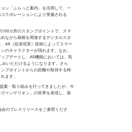
ション「ふらっと案内」を活用して、一
のコラボレーションにより実施される
100カ所のスタンプポイントで、スマ
集めながら箱根を周遊するデジタルスタ
は、AR（拡張現実）技術によってスマー
オンのキャラクターが現れます。なお、
ップデートし、AR機能においては、気
しみいただけるようになります。さら
タンプポイントからの距離や取得する時
されます。
の提案・取り組みを行ってきましたが、今
エヴァンゲリオン」の世界を表現し、新
協会のプレスリリースをご参照くださ