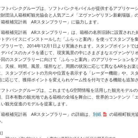
ソフトバンクグループは、ソフトバンクモバイルが提供するアプリケー
般財団法人箱根町観光協会と人気アニメ「ヱヴァンゲリヲン新劇場版」
「箱根補完計画 ARスタンプラリー」に協力します。
「箱根補完計画 ARスタンプラリー」は、箱根の名所旧跡に設置された約
ートデバイスにインストールした「ふらっと案内」を使ってスタンプを
ンプラリーで、2014年12月1日より実施されます。スタンプポイントで
トデバイスのカメラを通じて、現実風景の中にさまざまなエヴァンゲリ
今回のスタンプラリーに向けて「ふらっと案内」のアプリケーションをア
象、天候、時間、風景、場所など、周囲の状況に応じて異なるARをお楽
に、スタンプポイントの方向や位置を表示する「レーダー機能」や、ス
間に応じて、獲得ポイントを変えられゲーム性を付与できる機能も追加
ソフトバンクグループは、これまでもG空間情報を活用した観光モデル
回、日本有数の観光地である箱根の全域を舞台に、世界的コンテンツ「
しい観光促進のモデルを提案します。
「箱根補完計画 ARスタンプラリー」の詳細は、
別紙
の箱根町観光
い。
注]