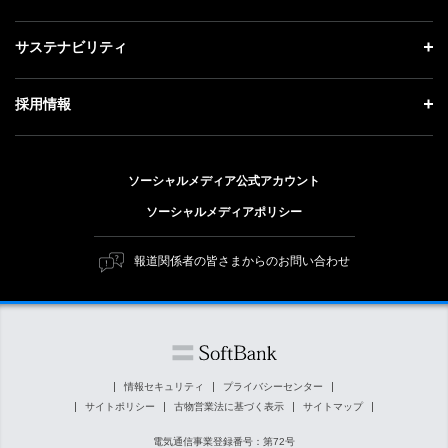
会社概要
成長戦略「Activate AI for Society」
記者説明会
投資家情報 トップ
サステナビリティ
事業紹介
技術戦略
ソフトバンクニュース
経営方針
ガバナンス
サステナビリティ トップ
採用情報
人材戦略
IRライブラリー
社会貢献活動
トップメッセージ
採用情報 トップ
財務情報
公開情報
ESG方針・体制
ソーシャルメディア公式アカウント
新卒採用
個人投資家の皆さまへ
ソーシャルメディアポリシー
価値創造プロセス
キャリア採用
株式と社債について
マテリアリティ（重要課題）
報道関係者の皆さまからのお問い合わせ
障がい者採用
コーポレート・ガバナンス
ESGの主な取り組み
ソフトバンク クルー採用
IRニュース
ESG関連資料
外部評価・イニシアチブ
情報セキュリティ
プライバシーセンター
サイトポリシー
古物営業法に基づく表示
サイトマップ
社会貢献活動
電気通信事業登録番号：第72号