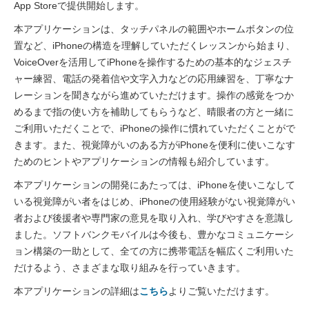
App Storeで提供開始します。
本アプリケーションは、タッチパネルの範囲やホームボタンの位
置など、iPhoneの構造を理解していただくレッスンから始まり、
VoiceOverを活用してiPhoneを操作するための基本的なジェスチ
ャー練習、電話の発着信や文字入力などの応用練習を、丁寧なナ
レーションを聞きながら進めていただけます。操作の感覚をつか
めるまで指の使い方を補助してもらうなど、晴眼者の方と一緒に
ご利用いただくことで、iPhoneの操作に慣れていただくことがで
きます。また、視覚障がいのある方がiPhoneを便利に使いこなす
ためのヒントやアプリケーションの情報も紹介しています。
本アプリケーションの開発にあたっては、iPhoneを使いこなして
いる視覚障がい者をはじめ、iPhoneの使用経験がない視覚障がい
者および後援者や専門家の意見を取り入れ、学びやすさを意識し
ました。ソフトバンクモバイルは今後も、豊かなコミュニケーシ
ョン構築の一助として、全ての方に携帯電話を幅広くご利用いた
だけるよう、さまざまな取り組みを行っていきます。
本アプリケーションの詳細は
こちら
よりご覧いただけます。