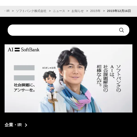
業・IR
ソフトバンク株式会社
ニュース
お知らせ
2015年
2015年12月16日
Conduct
Submit
a
search
企業・IR