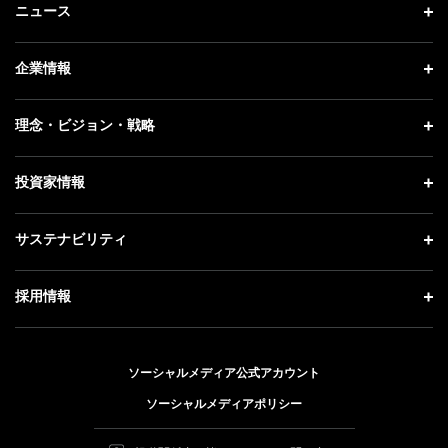
ニュース
ニュース トップ
企業情報
プレスリリース
企業情報 トップ
理念・ビジョン・戦略
お知らせ
社長メッセージ
理念・ビジョン・戦略 トップ
投資家情報
更新情報
会社概要
成長戦略「Activate AI for Society」
記者説明会
投資家情報 トップ
サステナビリティ
事業紹介
技術戦略
ソフトバンクニュース
経営方針
ガバナンス
サステナビリティ トップ
採用情報
人材戦略
IRライブラリー
社会貢献活動
トップメッセージ
採用情報 トップ
財務情報
公開情報
ESG方針・体制
ソーシャルメディア公式アカウント
新卒採用
個人投資家の皆さまへ
ソーシャルメディアポリシー
価値創造プロセス
キャリア採用
株式と社債について