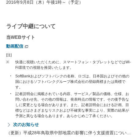
2016年9月8日（木）午後1時～（予定）
ライブ中継について
当WEBサイト
動画配信
[注]
※
快適に視聴いただくために、スマートフォン・タブレットなどではWi-
Fi環境での視聴を推奨いたします。
SoftBankおよびソフトバンクの名称、ロゴは、日本国およびその他の
国におけるソフトバンクグループ株式会社の登録商標または商標で
す。
記者説明会に掲載されている内容、サービス／製品の価格、仕様、お
問い合わせ先、その他の情報は、発表時点の情報です。その後予告な
しに変更となる場合があります。また、記者説明会における計画、目
標などはさまざまなリスクおよび不確実な事実により、実際の結果が
予測と異なる場合もあります。あらかじめご了承ください。
次のお知らせ
（更新）平成28年鳥取県中部地震の影響に伴う支援措置につい…