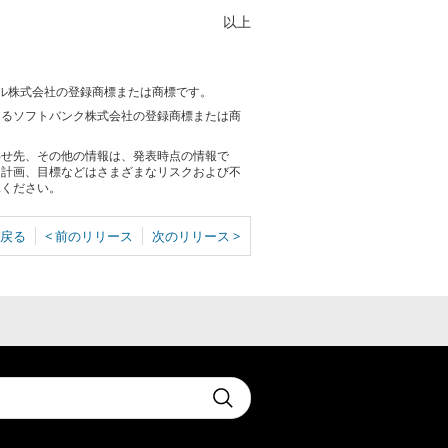
以上
イル株式会社の登録商標または商標です。
おけるソフトバンク株式会社の登録商標または商
わせ先、その他の情報は、発表時点の情報で
る計画、目標などはさまざまなリスクおよび不
承ください。
戻る
< 前のリリース
次のリリース >
t
Submit