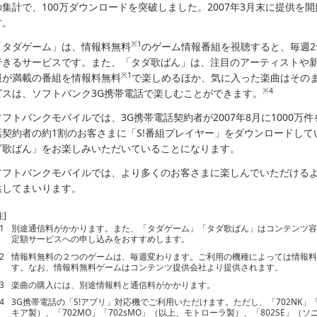
の集計で、100万ダウンロードを突破しました。2007年3月末に提供を
す。
※1
「タダゲーム」は、情報料無料
のゲーム情報番組を視聴すると、毎週
できるサービスです。また、「タダ歌ばん」は、注目のアーティストや
※1
報が満載の番組を情報料無料
で楽しめるほか、気に入った楽曲はその
※4
ビスは、ソフトバンク3G携帯電話で楽しむことができます。
ソフトバンクモバイルでは、3G携帯電話契約者が2007年8月に1000万
話契約者の約1割のお客さまに「S!番組プレイヤー」をダウンロードし
ダ歌ばん」をお楽しみいただいていることになります。
ソフトバンクモバイルでは、より多くのお客さまに楽しんでいただける
供してまいります。
注]
1
別途通信料がかかります。また、「タダゲーム」「タダ歌ばん」はコンテンツ
定額サービスへの申し込みをおすすめします。
2
情報料無料の２つのゲームは、毎週変わります。ご利用の機種によっては情報
す。なお、情報料無料ゲームはコンテンツ提供会社より提供されます。
3
楽曲の購入には、別途情報料と通信料がかかります。
4
3G携帯電話の「S!アプリ」対応機でご利用いただけます。ただし、「702NK」「70
キア製）、「702MO」「702sMO」（以上、モトローラ製）、「802SE」