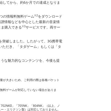
開始してから、約6か月での達成となりま
※2
2つの情報料無料ゲーム
をダウンロード
新譜情報などを中心とした最新の音楽情
※3
まま購入できる
サービスです。両サー
件を突破しました。したがって、3G携帯電
ていただき、「タダゲーム」もしくは「タ
ような魅力的なコンテンツを、今後も提
容量が大きいため、ご利用の際は各種パケット
料無料ゲームが対応していない場合がありま
2NKII」「705NK」「804NK」（以上、ノ
（ソニー・エリクソン製）は対応しておりません。