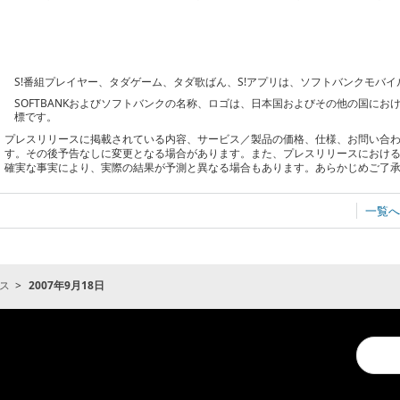
S!番組プレイヤー、タダゲーム、タダ歌ばん、S!アプリは、ソフトバンクモバ
SOFTBANKおよびソフトバンクの名称、ロゴは、日本国およびその他の国に
標です。
プレスリリースに掲載されている内容、サービス／製品の価格、仕様、お問い合
す。その後予告なしに変更となる場合があります。また、プレスリリースにおけ
確実な事実により、実際の結果が予測と異なる場合もあります。あらかじめご了
一覧へ
ス
2007年9月18日
Conduc
a
search