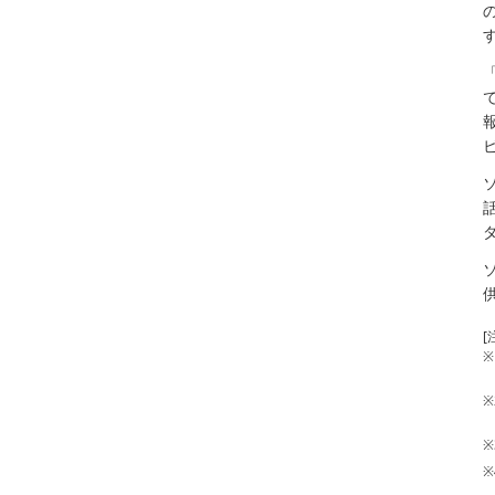
[
※
※
※
※