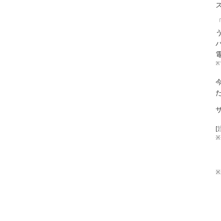
※
[
※
※