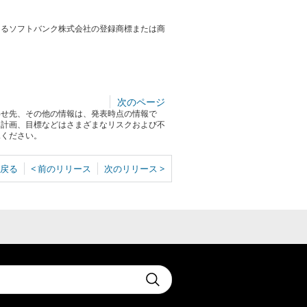
おけるソフトバンク株式会社の登録商標または商
次のページ
わせ先、その他の情報は、発表時点の情報で
る計画、目標などはさまざまなリスクおよび不
承ください。
戻る
< 前のリリース
次のリリース >
t
Submit