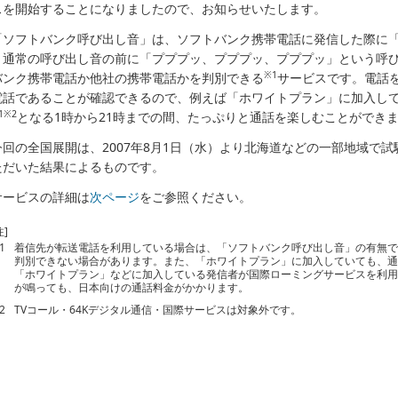
スを開始することになりましたので、お知らせいたします。
「ソフトバンク呼び出し音」は、ソフトバンク携帯電話に発信した際に
う通常の呼び出し音の前に「プププッ、プププッ、プププッ」という呼び
※1
バンク携帯電話か他社の携帯電話かを判別できる
サービスです。電話
電話であることが確認できるので、例えば「ホワイトプラン」に加入し
1
※2
となる1時から21時までの間、たっぷりと通話を楽しむことができ
今回の全国展開は、2007年8月1日（水）より北海道などの一部地域で
ただいた結果によるものです。
サービスの詳細は
次ページ
をご参照ください。
注]
1
着信先が転送電話を利用している場合は、「ソフトバンク呼び出し音」の有無
判別できない場合があります。また、「ホワイトプラン」に加入していても、
「ホワイトプラン」などに加入している発信者が国際ローミングサービスを利
が鳴っても、日本向けの通話料金がかかります。
2
TVコール・64Kデジタル通信・国際サービスは対象外です。