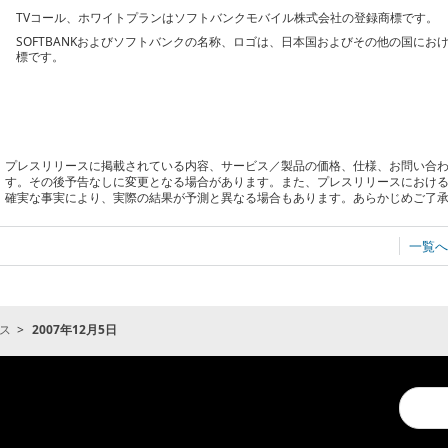
TVコール、ホワイトプランはソフトバンクモバイル株式会社の登録商標です。
SOFTBANKおよびソフトバンクの名称、ロゴは、日本国およびその他の国に
標です。
プレスリリースに掲載されている内容、サービス／製品の価格、仕様、お問い合
す。その後予告なしに変更となる場合があります。また、プレスリリースにおけ
確実な事実により、実際の結果が予測と異なる場合もあります。あらかじめご了
一覧へ
ス
2007年12月5日
Conduc
a
search