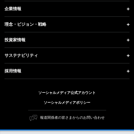
ニュース トップ
企業情報
プレスリリース
企業情報 トップ
理念・ビジョン・戦略
お知らせ
社長メッセージ
理念・ビジョン・戦略 トップ
投資家情報
更新情報
会社概要
成長戦略「Activate AI for Society」
投資家情報 トップ
記者説明会
サステナビリティ
事業紹介
技術戦略
経営方針
ソフトバンクニュース
サステナビリティ トップ
ガバナンス
採用情報
人材戦略
IRライブラリー
トップメッセージ
社会貢献活動
採用情報 トップ
財務情報
ESG方針・体制
ソーシャルメディア公式アカウント
公開情報
新卒採用
個人投資家の皆さまへ
ソーシャルメディアポリシー
価値創造プロセス
キャリア採用
株式と社債について
マテリアリティ（重要課題）
報道関係者の皆さまからのお問い合わせ
障がい者採用
コーポレート・ガバナンス
ESGの主な取り組み
ソフトバンク クルー採用