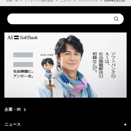
ム
企業・IR
ソフトバンク株式会社
ニュース
プレスリリース
2008年2月13日
Conduct
Submit
a
search
企業・IR
ニュース