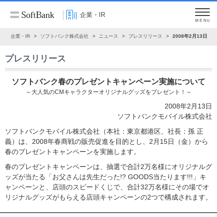
企業・IR
MENU
ム
企業・IR
ソフトバンク株式会社
ニュース
プレスリリース
2008年2月13日
プレスリリース
ソフトバンク春のプレゼントキャンペーン実施について
～大人気のCMキャラクターオリジナルグッズをプレゼント！～
2008年2月13日
ソフトバンクモバイル株式会社
ソフトバンクモバイル株式会社（本社：東京都港区、社長：孫 正
義）は、2008年春商戦の販売促進を目的とし、2月15日（金）から
春のプレゼントキャンペーンを実施します。
春のプレゼントキャンペーンは、抽選で合計2万名様にオリジナルグ
ッズが当たる「お父さんは先生だった!? GOODS当たります!!!」キ
ャンペーンと、店頭のスピードくじで、合計32万名様にその場でオ
リジナルグッズがもらえる店頭キャンペーンの2つで構成されます。