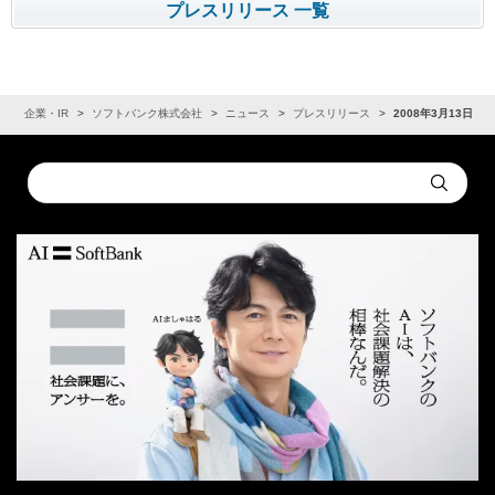
プレスリリース 一覧
ム
企業・IR
ソフトバンク株式会社
ニュース
プレスリリース
2008年3月13日
Conduct
Submit
a
search