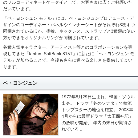
のフルコーディネートケータイとして、お客さまに広くご好評いた
だいています。
「ペ・ヨンジュン モデル」には、ペ・ヨンジュンプロデュース・デ
ザインのコーディネートパネルやインナーシートがそれぞれ3枚ずつ
同梱されているほか、指輪、ネックレス、ストラップと3種類の使い
方ができるオリジナルリングが同梱されています。
各種人気キャラクター、アーティスト等とのコラボレーションを実
現してきた「fanfun. SoftBank 815T」に新たに「ペ・ヨンジュン モ
デル」が加わることで、今後もさらに選べる楽しさを提供してまい
ります。
ペ・ヨンジュン
1972年8月29日生まれ。韓国・ソウル
出身。 ドラマ「冬のソナタ」で韓流
トップスターの地位を確立。 2008年
4月からは最新ドラマ「太王四神記」
の放映が開始、 年内の来日が期待さ
れている 。