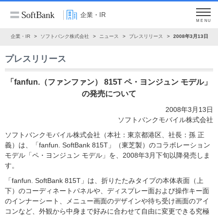
企業・IR
MENU
ム
企業・IR
ソフトバンク株式会社
ニュース
プレスリリース
2008年3月13日
プレスリリース
「fanfun.（ファンファン） 815T ペ・ヨンジュン モデル」
の発売について
2008年3月13日
ソフトバンクモバイル株式会社
ソフトバンクモバイル株式会社（本社：東京都港区、社長：孫 正
義）は、「fanfun. SoftBank 815T」（東芝製）のコラボレーション
モデル「ペ・ヨンジュン モデル」を、2008年3月下旬以降発売しま
す。
「fanfun. SoftBank 815T」は、折りたたみタイプの本体表面（上
下）のコーディネートパネルや、ディスプレー面および操作キー面
のインナーシート、メニュー画面のデザインや待ち受け画面のアイ
コンなど、外観から中身まで好みに合わせて自由に変更できる究極