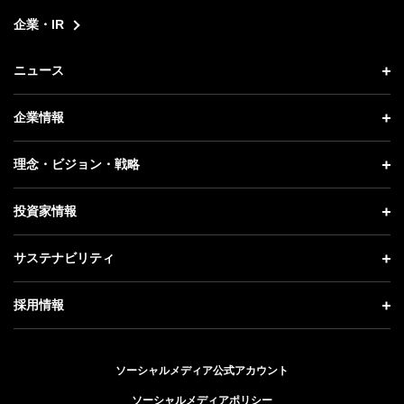
企業・IR
ニュース
ニュース トップ
企業情報
プレスリリース
企業情報 トップ
理念・ビジョン・戦略
お知らせ
社長メッセージ
理念・ビジョン・戦略 トップ
投資家情報
更新情報
会社概要
成長戦略「Activate AI for Society」
投資家情報 トップ
記者説明会
サステナビリティ
事業紹介
技術戦略
経営方針
ソフトバンクニュース
サステナビリティ トップ
ガバナンス
採用情報
人材戦略
IRライブラリー
トップメッセージ
社会貢献活動
採用情報 トップ
財務情報
ESG方針・体制
ソーシャルメディア公式アカウント
公開情報
新卒採用
個人投資家の皆さまへ
ソーシャルメディアポリシー