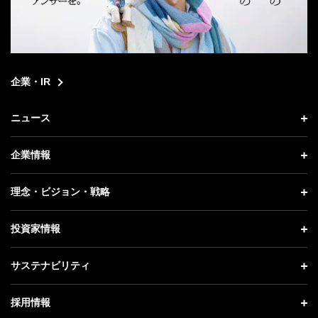
企業・IR
ニュース
ニュース トップ
企業情報
プレスリリース
企業情報 トップ
理念・ビジョン・戦略
お知らせ
社長メッセージ
理念・ビジョン・戦略 トップ
投資家情報
更新情報
会社概要
成長戦略「Activate AI for Society」
投資家情報 トップ
記者説明会
サステナビリティ
事業紹介
技術戦略
経営方針
ソフトバンクニュース
サステナビリティ トップ
ガバナンス
採用情報
人材戦略
IRライブラリー