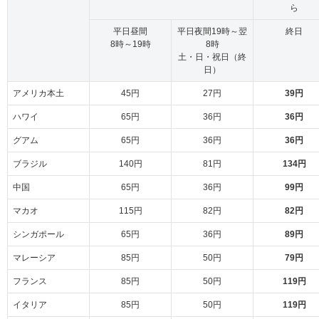
ら
平日昼間
平日夜間19時～翌
終日
8時～19時
8時
土・日・祝日（終
日）
アメリカ本土
45円
27円
39円
ハワイ
65円
36円
36円
グアム
65円
36円
36円
ブラジル
140円
81円
134円
中国
65円
36円
99円
マカオ
115円
82円
82円
シンガポール
65円
36円
89円
マレーシア
85円
50円
79円
フランス
85円
50円
119円
イタリア
85円
50円
119円