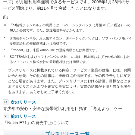
ーズ）が月額利用料無料できるサービスです。2008年1月28日のサ
ービス開始より、約11ヶ月で突破したことになります。
[注]
※
「S!情報チャンネル」の利用には、S!ベーシックパック（月額315円／税込）への
加入が必要です。また、別途通信料がかかります。
*
S!情報チャンネル、お天気アイコン、S!ベーシックパックは、ソフトバンクモバイ
ル株式会社の登録商標または商標です。
*
「Yahoo!」は、米国Yahoo! Inc.の登録商標または商標です。
*
SOFTBANKおよびソフトバンクの名称、ロゴは、日本国およびその他の国におけ
るソフトバンク株式会社の登録商標または商標です。
プレスリリースに掲載されている内容、サービス／製品の価格、仕様、お問
い合わせ先、その他の情報は、発表時点の情報です。その後予告なしに変更
となる場合があります。また、プレスリリースにおける計画、目標などはさ
まざまなリスクおよび不確実な事実により、実際の結果が予測と異なる場合
もあります。あらかじめご了承ください。
次のリリース
青少年の安心・安全な携帯電話利用を目指す 「考えよう、ケー…
前のリリース
「Nokia E71」の発売中止について
プレスリリース 一覧