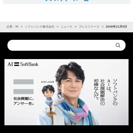
ム
企業・IR
ソフトバンク株式会社
ニュース
プレスリリース
2008年12月9日
Conduct
Submit
a
search