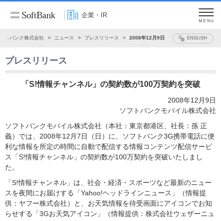
企業・IR
MENU
フトバンク株式会社
ニュース
プレスリリース
2008年12月9日
ENGLISH
プレスリリース
「S!情報チャンネル」の契約数が100万契約を突破
2008年12月9日
ソフトバンクモバイル株式会社
ソフトバンクモバイル株式会社（本社：東京都港区、社長：孫 正
義）では、2008年12月7日（日）に、ソフトバンク3G携帯電話に便
利な情報を所定の時間に自動で配信する情報コンテンツ配信サービ
ス「S!情報チャンネル」の契約数が100万契約を突破いたしまし
た。
「S!情報チャンネル」は、社会・経済・スポーツなど最新のニュー
スを夜間にお届けする「Yahoo!ヘッドラインニュース」（情報提
供：ヤフー株式会社）と、お天気情報を待受画面にアイコンでお知
らせする「3Gお天気アイコン」（情報提供：株式会社ウェザーニュ