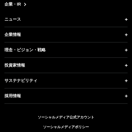
企業・IR
ニュース
ニュース トップ
企業情報
プレスリリース
企業情報 トップ
理念・ビジョン・戦略
お知らせ
社長メッセージ
理念・ビジョン・戦略 トップ
投資家情報
更新情報
会社概要
成長戦略「Activate AI for Society」
投資家情報 トップ
記者説明会
サステナビリティ
事業紹介
技術戦略
経営方針
ソフトバンクニュース
サステナビリティ トップ
ガバナンス
採用情報
人材戦略
IRライブラリー
トップメッセージ
社会貢献活動
採用情報 トップ
財務情報
ESG方針・体制
ソーシャルメディア公式アカウント
公開情報
新卒採用
個人投資家の皆さまへ
ソーシャルメディアポリシー
価値創造プロセス