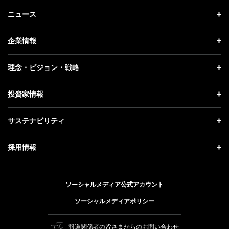
ニュース
ニュース トップ
企業情報
プレスリリース
企業情報 トップ
理念・ビジョン・戦略
お知らせ
社長メッセージ
理念・ビジョン・戦略 トップ
投資家情報
更新情報
会社概要
成長戦略「Activate AI for Society」
投資家情報 トップ
記者説明会
サステナビリティ
事業紹介
技術戦略
経営方針
ソフトバンクニュース
サステナビリティ トップ
ガバナンス
採用情報
人材戦略
IRライブラリー
トップメッセージ
社会貢献活動
採用情報 トップ
財務情報
ESG方針・体制
ソーシャルメディア公式アカウント
公開情報
新卒採用
個人投資家の皆さまへ
ソーシャルメディアポリシー
価値創造プロセス
キャリア採用
株式と社債について
マテリアリティ（重要課題）
報道関係者の皆さまからのお問い合わせ