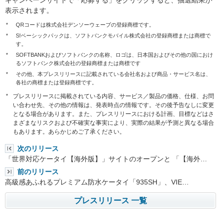
キャンペーンサイトで「応募する」をクリックすると、抽選結果が
表示されます。
*
QRコードは株式会社デンソーウェーブの登録商標です。
*
S!ベーシックパックは、ソフトバンクモバイル株式会社の登録商標または商標で
す。
*
SOFTBANKおよびソフトバンクの名称、ロゴは、日本国およびその他の国におけ
るソフトバンク株式会社の登録商標または商標です
*
その他、本プレスリリースに記載されている会社名および商品・サービス名は、
各社の商標または登録商標です。
*
プレスリリースに掲載されている内容、サービス／製品の価格、仕様、お問
い合わせ先、その他の情報は、発表時点の情報です。その後予告なしに変更
となる場合があります。また、プレスリリースにおける計画、目標などはさ
まざまなリスクおよび不確実な事実により、実際の結果が予測と異なる場合
もあります。あらかじめご了承ください。
次のリリース
「世界対応ケータイ【海外版】」サイトのオープンと 「【海外…
前のリリース
高級感あふれるプレミアム防水ケータイ「935SH」、VIE…
プレスリリース 一覧