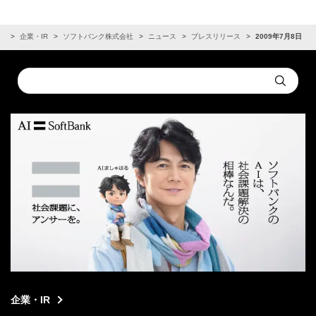
ム
企業・IR
ソフトバンク株式会社
ニュース
プレスリリース
2009年7月8日
Conduct
Submit
a
search
企業・IR