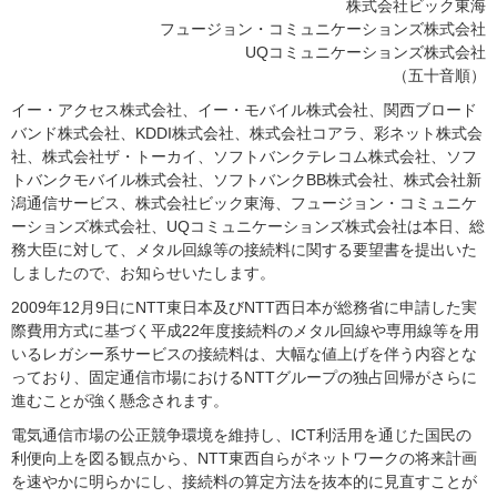
株式会社ビック東海
フュージョン・コミュニケーションズ株式会社
UQコミュニケーションズ株式会社
（五十音順）
イー・アクセス株式会社、イー・モバイル株式会社、関西ブロード
バンド株式会社、KDDI株式会社、株式会社コアラ、彩ネット株式会
社、株式会社ザ・トーカイ、ソフトバンクテレコム株式会社、ソフ
トバンクモバイル株式会社、ソフトバンクBB株式会社、株式会社新
潟通信サービス、株式会社ビック東海、フュージョン・コミュニケ
ーションズ株式会社、UQコミュニケーションズ株式会社は本日、総
務大臣に対して、メタル回線等の接続料に関する要望書を提出いた
しましたので、お知らせいたします。
2009年12月9日にNTT東日本及びNTT西日本が総務省に申請した実
際費用方式に基づく平成22年度接続料のメタル回線や専用線等を用
いるレガシー系サービスの接続料は、大幅な値上げを伴う内容とな
っており、固定通信市場におけるNTTグループの独占回帰がさらに
進むことが強く懸念されます。
電気通信市場の公正競争環境を維持し、ICT利活用を通じた国民の
利便向上を図る観点から、NTT東西自らがネットワークの将来計画
を速やかに明らかにし、接続料の算定方法を抜本的に見直すことが