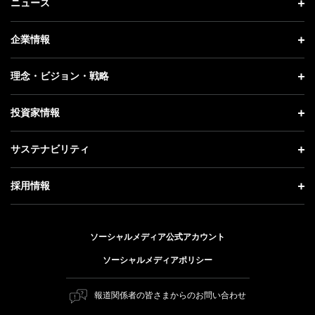
ニュース
ニュース トップ
企業情報
プレスリリース
企業情報 トップ
理念・ビジョン・戦略
お知らせ
社長メッセージ
理念・ビジョン・戦略 トップ
投資家情報
更新情報
会社概要
成長戦略「Activate AI for Society」
投資家情報 トップ
記者説明会
サステナビリティ
事業紹介
技術戦略
経営方針
ソフトバンクニュース
サステナビリティ トップ
ガバナンス
採用情報
人材戦略
IRライブラリー
トップメッセージ
社会貢献活動
採用情報 トップ
財務情報
ESG方針・体制
ソーシャルメディア公式アカウント
公開情報
新卒採用
個人投資家の皆さまへ
ソーシャルメディアポリシー
価値創造プロセス
キャリア採用
株式と社債について
マテリアリティ（重要課題）
報道関係者の皆さまからのお問い合わせ
障がい者採用