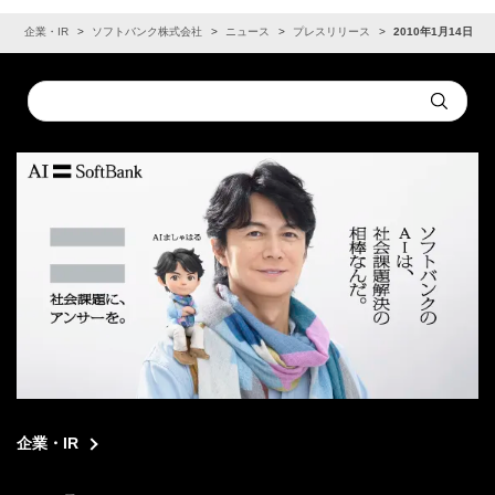
ム
企業・IR
ソフトバンク株式会社
ニュース
プレスリリース
2010年1月14日
Conduct
Submit
a
search
企業・IR