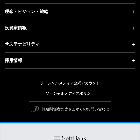
プレスリリース
企業情報 トップ
理念・ビジョン・戦略
お知らせ
社長メッセージ
理念・ビジョン・戦略 トップ
投資家情報
更新情報
会社概要
成長戦略「Activate AI for Society」
投資家情報 トップ
記者説明会
サステナビリティ
事業紹介
技術戦略
経営方針
ソフトバンクニュース
サステナビリティ トップ
ガバナンス
採用情報
人材戦略
IRライブラリー
トップメッセージ
社会貢献活動
採用情報 トップ
財務情報
ESG方針・体制
ソーシャルメディア公式アカウント
公開情報
新卒採用
個人投資家の皆さまへ
ソーシャルメディアポリシー
価値創造プロセス
キャリア採用
株式と社債について
マテリアリティ（重要課題）
報道関係者の皆さまからのお問い合わせ
障がい者採用
コーポレート・ガバナンス
ESGの主な取り組み
ソフトバンク クルー採用
IRニュース
ESG関連資料