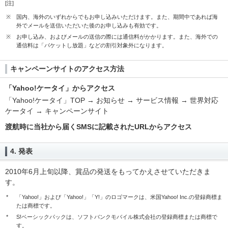
[注]
※
国内、海外のいずれからでもお申し込みいただけます。また、期間中であれば海
外でメールを送信いただいた後のお申し込みも有効です。
※
お申し込み、およびメールの送信の際には通信料がかかります。また、海外での
通信料は「パケットし放題」などの割引対象外になります。
キャンペーンサイトのアクセス方法
「Yahoo!ケータイ」からアクセス
「Yahoo!ケータイ」TOP → お知らせ → サービス情報 → 世界対応
ケータイ → キャンペーンサイト
渡航時に当社から届くSMSに記載されたURLからアクセス
4. 発表
2010年6月上旬以降、賞品の発送をもってかえさせていただきま
す。
*
「Yahoo!」および「Yahoo!」「Y!」のロゴマークは、米国Yahoo! Inc.の登録商標ま
たは商標です。
*
S!ベーシックパックは、ソフトバンクモバイル株式会社の登録商標または商標で
す。