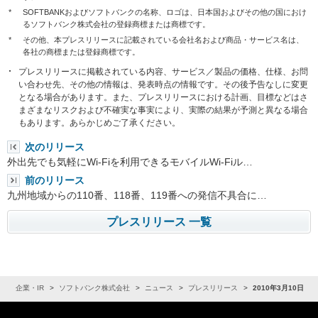
*
SOFTBANKおよびソフトバンクの名称、ロゴは、日本国およびその他の国におけ
るソフトバンク株式会社の登録商標または商標です。
*
その他、本プレスリリースに記載されている会社名および商品・サービス名は、
各社の商標または登録商標です。
プレスリリースに掲載されている内容、サービス／製品の価格、仕様、お問
い合わせ先、その他の情報は、発表時点の情報です。その後予告なしに変更
となる場合があります。また、プレスリリースにおける計画、目標などはさ
まざまなリスクおよび不確実な事実により、実際の結果が予測と異なる場合
もあります。あらかじめご了承ください。
次のリリース
外出先でも気軽にWi-Fiを利用できるモバイルWi-Fiル…
前のリリース
九州地域からの110番、118番、119番への発信不具合に…
プレスリリース 一覧
ム
企業・IR
ソフトバンク株式会社
ニュース
プレスリリース
2010年3月10日