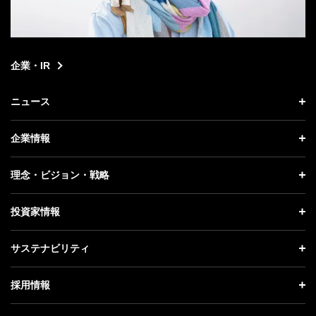
企業・IR
ニュース
ニュース トップ
企業情報
プレスリリース
企業情報 トップ
理念・ビジョン・戦略
お知らせ
社長メッセージ
理念・ビジョン・戦略 トップ
投資家情報
更新情報
会社概要
成長戦略「Activate AI for Society」
投資家情報 トップ
記者説明会
サステナビリティ
事業紹介
技術戦略
経営方針
ソフトバンクニュース
サステナビリティ トップ
ガバナンス
採用情報
人材戦略
IRライブラリー
トップメッセージ
社会貢献活動
採用情報 トップ