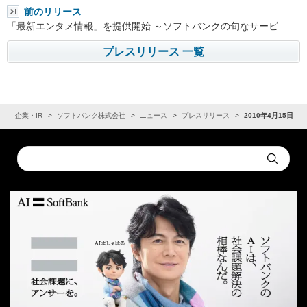
前のリリース
「最新エンタメ情報」を提供開始 ～ソフトバンクの旬なサービ…
プレスリリース 一覧
ム
企業・IR
ソフトバンク株式会社
ニュース
プレスリリース
2010年4月15日
Conduct
Submit
a
search