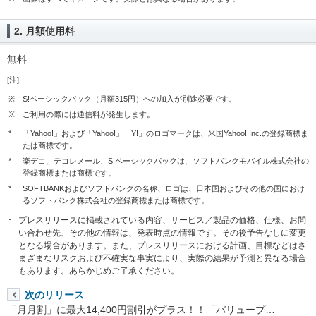
2. 月額使用料
無料
[注]
※
S!ベーシックパック（月額315円）への加入が別途必要です。
※
ご利用の際には通信料が発生します。
*
「Yahoo!」および「Yahoo!」「Y!」のロゴマークは、米国Yahoo! Inc.の登録商標ま
たは商標です。
*
楽デコ、デコレメール、S!ベーシックパックは、ソフトバンクモバイル株式会社の
登録商標または商標です。
*
SOFTBANKおよびソフトバンクの名称、ロゴは、日本国およびその他の国におけ
るソフトバンク株式会社の登録商標または商標です。
プレスリリースに掲載されている内容、サービス／製品の価格、仕様、お問
い合わせ先、その他の情報は、発表時点の情報です。その後予告なしに変更
となる場合があります。また、プレスリリースにおける計画、目標などはさ
まざまなリスクおよび不確実な事実により、実際の結果が予測と異なる場合
もあります。あらかじめご了承ください。
次のリリース
「月月割」に最大14,400円割引がプラス！！「バリュープ…