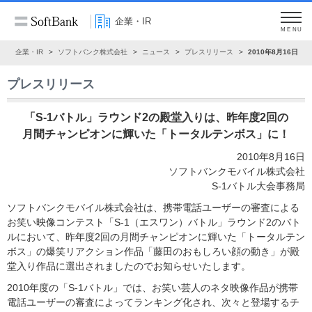
企業・IR
MENU
ム
企業・IR
ソフトバンク株式会社
ニュース
プレスリリース
2010年8月16日
プレスリリース
「S-1バトル」ラウンド2の殿堂入りは、昨年度2回の
月間チャンピオンに輝いた「トータルテンボス」に！
2010年8月16日
ソフトバンクモバイル株式会社
S-1バトル大会事務局
ソフトバンクモバイル株式会社は、携帯電話ユーザーの審査による
お笑い映像コンテスト「S-1（エスワン）バトル」ラウンド2のバト
ルにおいて、昨年度2回の月間チャンピオンに輝いた「トータルテン
ボス」の爆笑リアクション作品「藤田のおもしろい顔の動き」が殿
堂入り作品に選出されましたのでお知らせいたします。
2010年度の「S-1バトル」では、お笑い芸人のネタ映像作品が携帯
電話ユーザーの審査によってランキング化され、次々と登場するチ