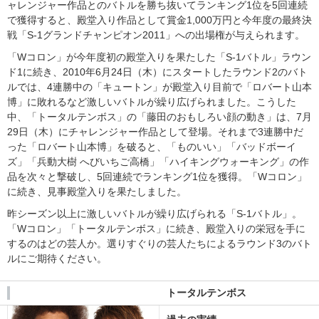
ャレンジャー作品とのバトルを勝ち抜いてランキング1位を5回連続
で獲得すると、殿堂入り作品として賞金1,000万円と今年度の最終決
戦「S-1グランドチャンピオン2011」への出場権が与えられます。
「Wコロン」が今年度初の殿堂入りを果たした「S-1バトル」ラウン
ド1に続き、2010年6月24日（木）にスタートしたラウンド2のバト
ルでは、4連勝中の「キュートン」が殿堂入り目前で「ロバート山本
博」に敗れるなど激しいバトルが繰り広げられました。こうした
中、「トータルテンボス」の「藤田のおもしろい顔の動き」は、7月
29日（木）にチャレンジャー作品として登場。それまで3連勝中だ
った「ロバート山本博」を破ると、「ものいい」「バッドボーイ
ズ」「兵動大樹 へびいちご高橋」「ハイキングウォーキング」の作
品を次々と撃破し、5回連続でランキング1位を獲得。「Wコロン」
に続き、見事殿堂入りを果たしました。
昨シーズン以上に激しいバトルが繰り広げられる「S-1バトル」。
「Wコロン」「トータルテンボス」に続き、殿堂入りの栄冠を手に
するのはどの芸人か。選りすぐりの芸人たちによるラウンド3のバト
ルにご期待ください。
トータルテンボス