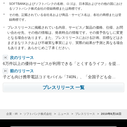
*
SOFTBANKおよびソフトバンクの名称、ロゴは、日本国およびその他の国におけ
るソフトバンク株式会社の登録商標または商標です。
*
その他、記載されている会社名および商品・サービス名は、各社の商標または登
録商標です。
プレスリリースに掲載されている内容、サービス／製品の価格、仕様、お問
い合わせ先、その他の情報は、発表時点の情報です。その後予告なしに変更
となる場合があります。また、プレスリリースにおける計画、目標などはさ
まざまなリスクおよび不確実な事実により、実際の結果が予測と異なる場合
もあります。あらかじめご了承ください。
次のリリース
6万件以上の優待サービスが利用できる「とくするライフ」を提…
前のリリース
子ども向け携帯電話コドモバイル「740N」、「全国子ども会…
プレスリリース 一覧
ム
企業・IR
ソフトバンク株式会社
ニュース
プレスリリース
2010年8月16日