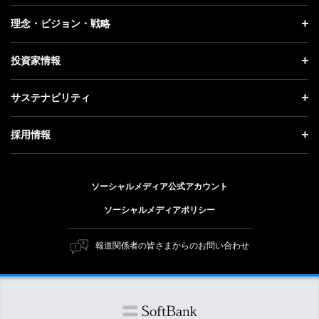
プレスリリース
企業情報 トップ
理念・ビジョン・戦略
お知らせ
社長メッセージ
理念・ビジョン・戦略 トップ
投資家情報
更新情報
会社概要
成長戦略「Activate AI for Society」
投資家情報 トップ
記者説明会
サステナビリティ
事業紹介
技術戦略
経営方針
ソフトバンクニュース
サステナビリティ トップ
ガバナンス
採用情報
人材戦略
IRライブラリー
トップメッセージ
社会貢献活動
採用情報 トップ
財務情報
ESG方針・体制
ソーシャルメディア公式アカウント
公開情報
新卒採用
個人投資家の皆さまへ
ソーシャルメディアポリシー
価値創造プロセス
キャリア採用
株式と社債について
マテリアリティ（重要課題）
報道関係者の皆さまからのお問い合わせ
障がい者採用
コーポレート・ガバナンス
ESGの主な取り組み
ソフトバンク クルー採用
IRニュース
ESG関連資料