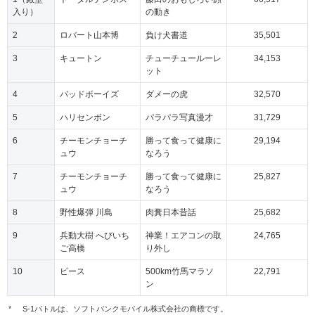
入り）
の動き
2
ロバート山本博
負け犬書道
35,501
3
キュートン
チューチュールーレ
34,153
ット
4
バッドボーイズ
ダメーの虎
32,570
5
ハリセンボン
パラパラ写真漫才
31,729
6
チーモンチョーチ
勝って食って健康に
29,194
ュウ
なろう
7
チーモンチョーチ
勝って食って健康に
25,827
ュウ
なろう
8
野性爆弾 川島
肉糞日本昔話
25,682
9
兵動大樹 へびいち
神業！エアコンの取
24,765
ご高橋
り外し
10
ピース
500km竹馬マラソ
22,791
ン
*
S-1バトルは、ソフトバンクモバイル株式会社の商標です。