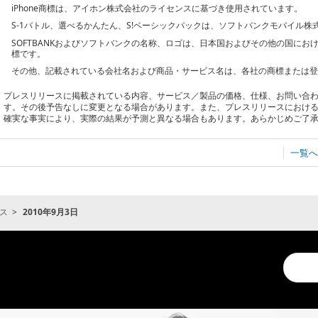
iPhone商標は、アイホン株式会社のライセンスに基づき使用されています。
S-1バトル、選べるかんたん、S!ベーシックパックは、ソフトバンクモバイル
SOFTBANKおよびソフトバンクの名称、ロゴは、日本国およびその他の国に
標です。
その他、記載されている会社名および商品・サービス名は、各社の商標または
プレスリリースに掲載されている内容、サービス／製品の価格、仕様、お問い合
す。その後予告なしに変更となる場合があります。また、プレスリリースにおけ
確実な事実により、実際の結果が予測と異なる場合もあります。あらかじめご了
一覧へ
ス
2010年9月3日
Conduc
a
search