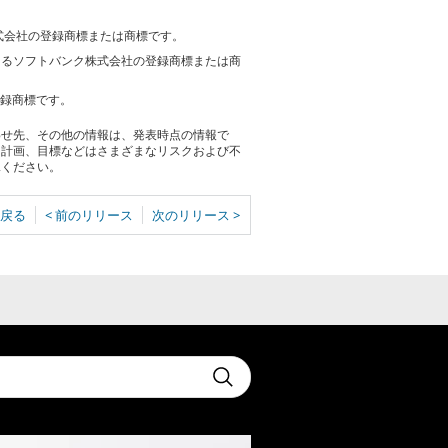
株式会社の登録商標または商標です。
おけるソフトバンク株式会社の登録商標または商
登録商標です。
わせ先、その他の情報は、発表時点の情報で
る計画、目標などはさまざまなリスクおよび不
承ください。
戻る
< 前のリリース
次のリリース >
t
Submit