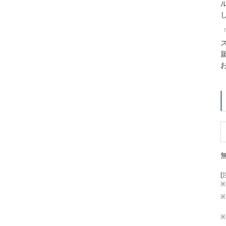
[
※
※
※