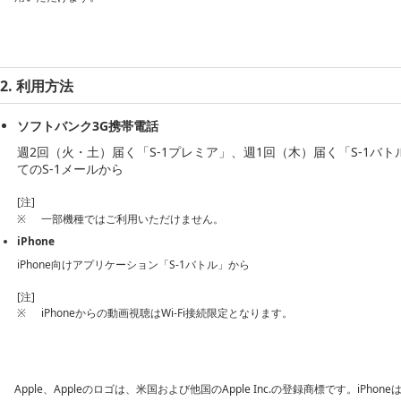
2. 利用方法
ソフトバンク3G携帯電話
週2回（火・土）届く「S-1プレミア」、週1回（木）届く「S-1バト
てのS-1メールから
[注]
※
一部機種ではご利用いただけません。
iPhone
iPhone向けアプリケーション「S-1バトル」から
[注]
※
iPhoneからの動画視聴はWi-Fi接続限定となります。
Apple、Appleのロゴは、米国および他国のApple Inc.の登録商標です。iPhoneはA