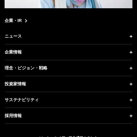
企業・IR
ニュース
ニュース トップ
企業情報
プレスリリース
企業情報 トップ
理念・ビジョン・戦略
お知らせ
社長メッセージ
理念・ビジョン・戦略 トップ
投資家情報
更新情報
会社概要
成長戦略「Activate AI for Society」
投資家情報 トップ
記者説明会
サステナビリティ
事業紹介
技術戦略
経営方針
ソフトバンクニュース
サステナビリティ トップ
ガバナンス
採用情報
人材戦略
IRライブラリー
トップメッセージ
社会貢献活動
採用情報 トップ
財務情報