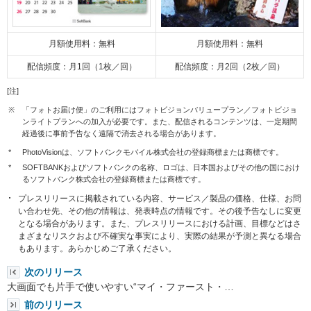
月額使用料：無料
月額使用料：無料
配信頻度：月1回（1枚／回）
配信頻度：月2回（2枚／回）
[注]
※
「フォトお届け便」のご利用にはフォトビジョンバリュープラン／フォトビジョ
ンライトプランへの加入が必要です。また、配信されるコンテンツは、一定期間
経過後に事前予告なく遠隔で消去される場合があります。
*
PhotoVisionは、ソフトバンクモバイル株式会社の登録商標または商標です。
*
SOFTBANKおよびソフトバンクの名称、ロゴは、日本国およびその他の国におけ
るソフトバンク株式会社の登録商標または商標です。
プレスリリースに掲載されている内容、サービス／製品の価格、仕様、お問
い合わせ先、その他の情報は、発表時点の情報です。その後予告なしに変更
となる場合があります。また、プレスリリースにおける計画、目標などはさ
まざまなリスクおよび不確実な事実により、実際の結果が予測と異なる場合
もあります。あらかじめご了承ください。
次のリリース
大画面でも片手で使いやすい“マイ・ファースト・…
前のリリース