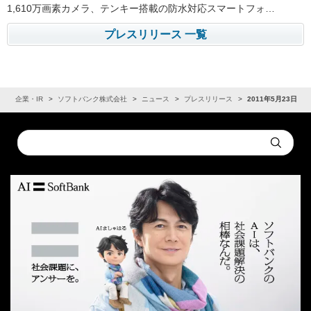
1,610万画素カメラ、テンキー搭載の防水対応スマートフォ…
プレスリリース 一覧
ム
企業・IR
ソフトバンク株式会社
ニュース
プレスリリース
2011年5月23日
Conduct
Submit
a
search