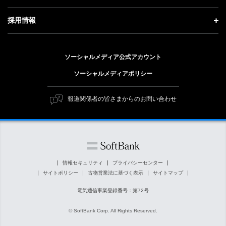
技術戦略
経営方針
ソフトバンクニュース
サステナビリティ トップ
ガバナンス
採用情報
人材戦略
IRライブラリー
トップメッセージ
社会貢献活動
採用情報 トップ
財務情報
ESG方針・体制
ソーシャルメディア公式アカウント
公開情報
新卒採用
個人投資家の皆さまへ
ソーシャルメディアポリシー
価値創造プロセス
キャリア採用
株式と社債について
マテリアリティ（重要課題）
報道関係者の皆さまからのお問い合わせ
障がい者採用
コーポレート・ガバナンス
ESGの主な取り組み
ソフトバンク クルー採用
IRニュース
ESG関連資料
外部評価・イニシアチブ
情報セキュリティ
プライバシーセンター
サイトポリシー
古物営業法に基づく表示
サイトマップ
社会貢献活動
電気通信事業登録番号：第72号
© SoftBank Corp. All Rights Reserved.