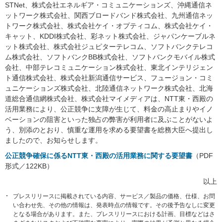
STNet、株式会社エネルギア・コミュニケーションズ、沖縄通信ネ
ットワーク株式会社、関西ブロードバンド株式会社、九州通信ネッ
トワーク株式会社、株式会社ケイ・オプティコム、株式会社ケイ・
キャット、KDDI株式会社、彩ネット株式会社、ジャパンケーブルネ
ット株式会社、株式会社ジュピターテレコム、ソフトバンクテレコ
ム株式会社、ソフトバンクBB株式会社、ソフトバンクモバイル株式
会社、中部テレコミュニケーション株式会社、東北インテリジェン
ト通信株式会社、株式会社新潟通信サービス、フュージョン・コミ
ュニケーションズ株式会社、北陸通信ネットワーク株式会社、北海
道総合通信網株式会社、株式会社マイメディアは、NTT東・西殿の
活用業務により、公正競争に支障が生じて、料金の高止まりやイノ
ベーションの阻害といった独占の弊害が利用者に及ぶことがないよ
う、別添のとおり、慎重な運用を求める要望書を総務大臣へ提出し
ましたので、お知らせします。
公正競争確保に係るNTT東・西殿の活用業務に関する要望書
（PDF
形式／122KB）
以上
プレスリリースに掲載されている内容、サービス／製品の価格、仕様、お問
い合わせ先、その他の情報は、発表時点の情報です。その後予告なしに変更
となる場合があります。また、プレスリリースにおける計画、目標などはさ