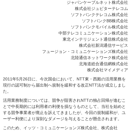
ジャパンケーブルネット株式会社
株式会社ジュピターテレコム
ソフトバンクテレコム株式会社
ソフトバンクBB株式会社
ソフトバンクモバイル株式会社
中部テレコミュニケーション株式会社
東北インテリジェント通信株式会社
株式会社新潟通信サービス
フュージョン・コミュニケーションズ株式会社
北陸通信ネットワーク株式会社
北海道総合通信網株式会社
株式会社マイメディア
2011年5月26日に、今次国会において、NTT東・西殿の活用業務を
現行の認可制から届出制へ規制を緩和する改正NTT法が成立しまし
た。
活用業務制度については、競争が阻害されNTTの独占回帰が進むこ
とで中長期的には利用者の利便を損なうものとして、当社を始めと
する競争事業者が廃止を訴えてきましたが、今回の規制緩和が、ユ
ーザー利便により深刻なダメージを与えることが懸念されます。
このため、イッツ・コミュニケーションズ株式会社、株式会社