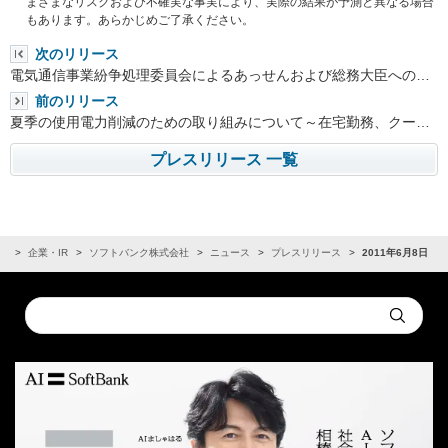
まざまなリスクおよび不確実な事実により、実際の結果が予測と異なる場合
もあります。あらかじめご了承ください。
次のリリース
電気通信事業紛争処理委員会によるあっせんおよび総務大臣への…
前のリリース
夏季の使用電力削減のための取り組みについて～在宅勤務、クー…
プレスリリース 一覧
ム
企業・IR
ソフトバンク株式会社
ニュース
プレスリリース
2011年6月8日
Conduct
Submit
a
search