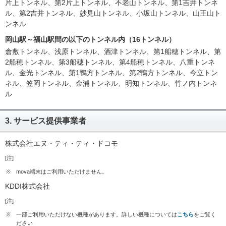
片上トンネル、第2片上トンネル、不老山トンネル、第1吉井トンネ
ル、第2吉井トンネル、妙見山トンネル、小坂山トンネル、山王山ト
ンネル
岡山駅～福山駅間の以下のトンネル内（16トンネル）
倉敷トンネル、浅原トンネル、酒津トンネル、第1船穂トンネル、第
2船穂トンネル、第3船穂トンネル、第4船穂トンネル、八重トンネ
ル、金光トンネル、第1鴨方トンネル、第2鴨方トンネル、今立トン
ネル、笠岡トンネル、金浦トンネル、明知トンネル、竹ノ内トンネ
ル
3. サービス提供事業者
株式会社エヌ・ティ・ティ・ドコモ
[注]
※
mova端末はご利用いただけません。
KDDI株式会社
[注]
※
一部ご利用いただけない機種があります。詳しい機種については
こちら
をご覧く
ださい