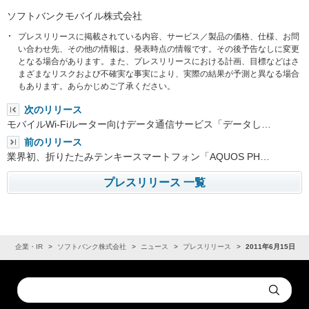
ソフトバンクモバイル株式会社
プレスリリースに掲載されている内容、サービス／製品の価格、仕様、お問
い合わせ先、その他の情報は、発表時点の情報です。その後予告なしに変更
となる場合があります。また、プレスリリースにおける計画、目標などはさ
まざまなリスクおよび不確実な事実により、実際の結果が予測と異なる場合
もあります。あらかじめご了承ください。
次のリリース
モバイルWi-Fiルーター向けデータ通信サービス「データし…
前のリリース
業界初、折りたたみテンキースマートフォン「AQUOS PH…
プレスリリース 一覧
ム
企業・IR
ソフトバンク株式会社
ニュース
プレスリリース
2011年6月15日
Conduct
Submit
a