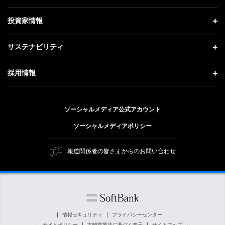
お知らせ
社長メッセージ
理念・ビジョン・戦略 トップ
投資家情報
更新情報
会社概要
成長戦略「Activate AI for Society」
投資家情報 トップ
記者説明会
サステナビリティ
事業紹介
技術戦略
経営方針
ソフトバンクニュース
サステナビリティ トップ
ガバナンス
採用情報
人材戦略
IRライブラリー
トップメッセージ
社会貢献活動
採用情報 トップ
財務情報
ESG方針・体制
ソーシャルメディア公式アカウント
公開情報
新卒採用
個人投資家の皆さまへ
ソーシャルメディアポリシー
価値創造プロセス
キャリア採用
株式と社債について
マテリアリティ（重要課題）
報道関係者の皆さまからのお問い合わせ
障がい者採用
コーポレート・ガバナンス
ESGの主な取り組み
ソフトバンク クルー採用
IRニュース
ESG関連資料
外部評価・イニシアチブ
情報セキュリティ
プライバシーセンター
サイトポリシー
古物営業法に基づく表示
サイトマップ