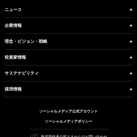
ニュース
ニュース トップ
企業情報
プレスリリース
企業情報 トップ
理念・ビジョン・戦略
お知らせ
社長メッセージ
理念・ビジョン・戦略 トップ
投資家情報
更新情報
会社概要
成長戦略「Activate AI for Society」
投資家情報 トップ
記者説明会
サステナビリティ
事業紹介
技術戦略
経営方針
ソフトバンクニュース
サステナビリティ トップ
ガバナンス
採用情報
人材戦略
IRライブラリー
トップメッセージ
社会貢献活動
採用情報 トップ
財務情報
ESG方針・体制
ソーシャルメディア公式アカウント
公開情報
新卒採用
個人投資家の皆さまへ
ソーシャルメディアポリシー
価値創造プロセス
キャリア採用
株式と社債について
マテリアリティ（重要課題）
報道関係者の皆さまからのお問い合わせ