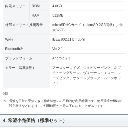
内蔵メモリー
ROM
4.0GB
RAM
512MB
外部メモリー／推奨容量
microSDHCカード（microSD 2GB同梱）／最
大32GB
Wi-Fi
IEEE 802.11 b／g／n
Bluetooth®
Ver.2.1
プラットフォーム
Android 2.3
カラー（写真参照）
アースターコイズ、ジュピターピンク、ネプ
チューングリーン、ヴィーナスイエロー、マ
ーズピンク、サターンブラック、ムーンホワ
イト
[注]
※
電波を正常に受信できる静止状態での平均的な利用時間です。使用環境や機能の
設定状況などにより、ご利用時間が半分以下になることがあります。
4. 希望小売価格（標準セット）