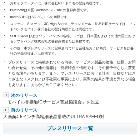
*
おサイフケータイは、株式会社NTTドコモの登録商標です。
*
Bluetoothは米国Bluetooth SIG, Inc.の登録商標です。
*
microSDHCはSD-3C, LLCの商標です。
*
スマセレ、S!メール、3G High Speed、デコレメール、世界対応ケータイは、ソフ
トバンクモバイル株式会社の登録商標または商標です。
*
SOFTBANKおよびソフトバンクの名称、ロゴは、日本国およびその他の国におけ
るソフトバンク株式会社の登録商標または商標です。
*
その他、本プレスリリースに記載されている会社名および商品・サービス名は各
社の登録商標または商標です。
プレスリリースに掲載されている内容、サービス／製品の価格、仕様、お問
い合わせ先、その他の情報は、発表時点の情報です。その後予告なしに変更
となる場合があります。また、プレスリリースにおける計画、目標などはさ
まざまなリスクおよび不確実な事実により、実際の結果が予測と異なる場合
もあります。あらかじめご了承ください。
次のリリース
「モバイル非接触ICサービス普及協議会」を設立
前のリリース
大画面4.5インチ高精細液晶搭載のULTRA SPEED対…
プレスリリース 一覧