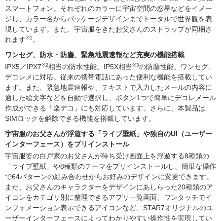
スマートフォン。それぞれのカラーに宇宙空間の惑星などをイメー
ジし、カラー名からパッケージデザインまでトータルで世界観を表
現しています。また、宇宙服をきたお父さんのストラップが同梱さ
※1
れます
。
ワンセグ、防水・防塵、緊急地震速報など充実の機能搭載
※2
※3
IPX5／IPX7
相当の防水性能、IP5X相当
の防塵性能、ワンセグ、
デコレメに対応。従来の携帯電話にあった便利な機能を搭載してい
ます。また、緊急地震速報や、テキストで入力したメールの内容に
適した絵文字などを自動で選択し、ボタン1つで簡単にデコレメール
作成ができる「楽デコ」にも対応しています。さらに、本製品は
SIMロックを解除できる機能を搭載しています。
宇宙服のお父さんが浮遊する「ライブ壁紙」や独自のUI（ユーザー
インターフェース）をプリインストール
宇宙服姿の白戸家のお父さんが待ち受け画面上を浮遊する8種類の
「ライブ壁紙」や8種類のテーマをプリインストールし、簡単な操作
で64パターンの組み合わせからお好みのデザインに変更できます。
また、お父さんのキャラクターをデザインにあしらった20種類のア
イコンをカテゴリ別に整理できるアプリ一覧画面、ワンタッチでイ
ンフォメーション表示できるアイコンなど、STAR7オリジナルのユ
ーザーインターフェースによってわかりやすい操作性を実現してい