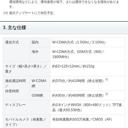
通信環境などにより、通信速度が低下、または通信できなくなる場合がありま
す。
※2
後日アップデートにて対応予定。
3. 主な仕様
通信方式
国内
W-CDMA方式（1.5GHz／2.1GHz）
海外
W-CDMA方式、GSM方式（900／
1900MHz）
サイズ（幅×高さ×厚さ）／
約62×125×12mm／約152g
重さ
※
連続通話時間
W-CDMA
約370分／約410時間（静止状態）
／
網
待受時間
※
GSM網
約430分／約460時間（静止状態）
ディスプレー
約3.8インチWVGA（800×480ドット）TFT液
晶（最大65,536色）
モバイルカメラ（画素数／
有効画素数約503万画素／CMOS（AF）
タイプ）