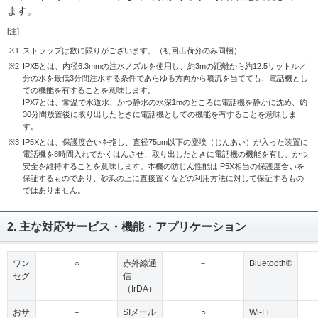
ます。
[注]
※1
ストラップは数に限りがございます。（初回出荷分のみ同梱）
※2
IPX5とは、内径6.3mmの注水ノズルを使用し、約3mの距離から約12.5リットル／
分の水を最低3分間注水する条件であらゆる方向から噴流を当てても、電話機とし
ての機能を有することを意味します。
IPX7とは、常温で水道水、かつ静水の水深1mのところに電話機を静かに沈め、約
30分間放置後に取り出したときに電話機としての機能を有することを意味しま
す。
※3
IP5Xとは、保護度合いを指し、直径75μm以下の塵埃（じんあい）が入った装置に
電話機を8時間入れてかくはんさせ、取り出したときに電話機の機能を有し、かつ
安全を維持することを意味します。本機の防じん性能はIP5X相当の保護度合いを
保証するものであり、砂浜の上に直接置くなどの利用方法に対して保証するもの
ではありません。
2. 主な対応サービス・機能・アプリケーション
ワン
○
赤外線通
－
Bluetooth®
セグ
信
（IrDA）
おサ
－
S!メール
○
Wi-Fi