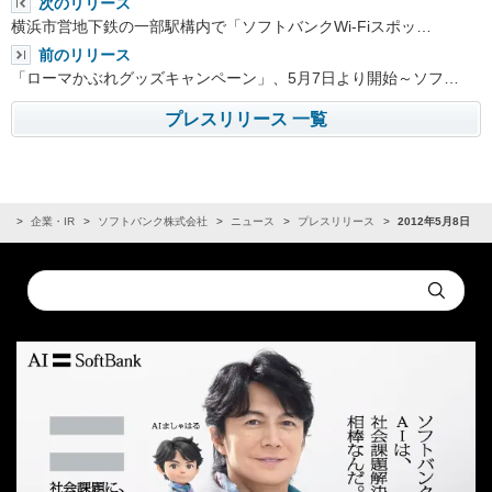
次のリリース
横浜市営地下鉄の一部駅構内で「ソフトバンクWi-Fiスポッ…
前のリリース
「ローマかぶれグッズキャンペーン」、5月7日より開始～ソフ…
プレスリリース 一覧
ム
企業・IR
ソフトバンク株式会社
ニュース
プレスリリース
2012年5月8日
Conduct
Submit
a
search