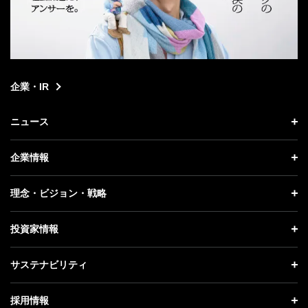
企業・IR
ニュース
ニュース トップ
企業情報
プレスリリース
企業情報 トップ
理念・ビジョン・戦略
お知らせ
社長メッセージ
理念・ビジョン・戦略 トップ
投資家情報
更新情報
会社概要
成長戦略「Activate AI for Society」
投資家情報 トップ
記者説明会
サステナビリティ
事業紹介
技術戦略
経営方針
ソフトバンクニュース
サステナビリティ トップ
ガバナンス
採用情報
人材戦略