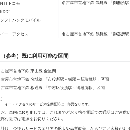
名古屋市営地下鉄 鶴舞線 「御器所
NTTドコモ
KDDI
ソフトバンクモバイル
イー・アクセス
名古屋市営地下鉄 鶴舞線 「御器所
（参考）既に利用可能な区間
名古屋市営地下鉄 東山線 全区間
名古屋市営地下鉄 名城線 「市役所駅～栄駅～新瑞橋駅」区間
名古屋市営地下鉄 桜通線 「中村区役所駅～御器所駅」区間
注]
イー・アクセスのサービス提供区間は一部異なります。
なお、車内におきましては、これまでどおり携帯電話での通話はご遠慮
先席付近では電源をお切りください。
各社は、今後もサービスエリアの拡大や品質改善、ならびにお客様がよ