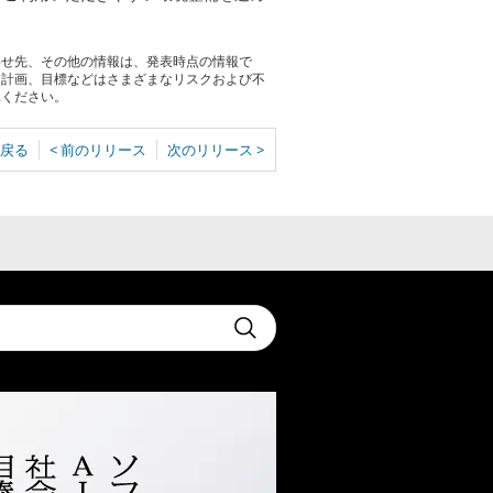
わせ先、その他の情報は、発表時点の情報で
る計画、目標などはさまざまなリスクおよび不
承ください。
戻る
< 前のリリース
次のリリース >
t
Submit