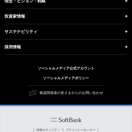
理念・ビジョン・戦略
お知らせ
社長メッセージ
理念・ビジョン・戦略 トップ
投資家情報
更新情報
会社概要
成長戦略「Activate AI for Society」
投資家情報 トップ
記者説明会
サステナビリティ
事業紹介
技術戦略
経営方針
ソフトバンクニュース
サステナビリティ トップ
ガバナンス
採用情報
人材戦略
IRライブラリー
トップメッセージ
社会貢献活動
採用情報 トップ
財務情報
ESG方針・体制
ソーシャルメディア公式アカウント
公開情報
新卒採用
個人投資家の皆さまへ
ソーシャルメディアポリシー
価値創造プロセス
キャリア採用
株式と社債について
マテリアリティ（重要課題）
報道関係者の皆さまからのお問い合わせ
障がい者採用
コーポレート・ガバナンス
ESGの主な取り組み
ソフトバンク クルー採用
IRニュース
ESG関連資料
外部評価・イニシアチブ
情報セキュリティ
プライバシーセンター