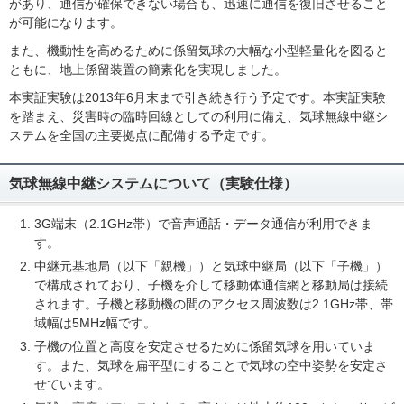
があり、通信が確保できない場合も、迅速に通信を復旧させること
が可能になります。
また、機動性を高めるために係留気球の大幅な小型軽量化を図ると
ともに、地上係留装置の簡素化を実現しました。
本実証実験は2013年6月末まで引き続き行う予定です。本実証実験
を踏まえ、災害時の臨時回線としての利用に備え、気球無線中継シ
ステムを全国の主要拠点に配備する予定です。
気球無線中継システムについて（実験仕様）
3G端末（2.1GHz帯）で音声通話・データ通信が利用できま
す。
中継元基地局（以下「親機」）と気球中継局（以下「子機」）
で構成されており、子機を介して移動体通信網と移動局は接続
されます。子機と移動機の間のアクセス周波数は2.1GHz帯、帯
域幅は5MHz幅です。
子機の位置と高度を安定させるために係留気球を用いていま
す。また、気球を扁平型にすることで気球の空中姿勢を安定さ
せています。