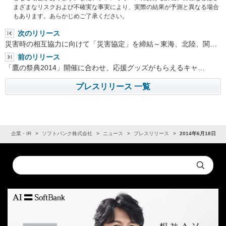
まざまなリスクおよび不確実な事実により、実際の結果が予測と異なる場合
もあります。あらかじめご了承ください。
次のリリース
災害時の相互協力に向けて「災害協定」を締結～東海、北陸、関…
前のリリース
「鷹の祭典2014」開催に合わせ、応援グッズがもらえるキャ…
プレスリリース 一覧
ム
企業・IR
ソフトバンク株式会社
ニュース
プレスリリース
2014年6月18日
Conduct
Submit
a
search