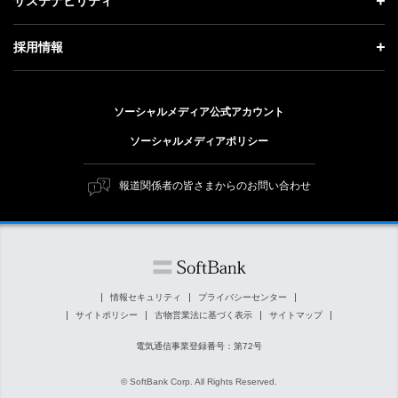
サステナビリティ
事業紹介
技術戦略
経営方針
ソフトバンクニュース
サステナビリティ トップ
ガバナンス
採用情報
人材戦略
IRライブラリー
トップメッセージ
社会貢献活動
採用情報 トップ
財務情報
ESG方針・体制
ソーシャルメディア公式アカウント
公開情報
新卒採用
個人投資家の皆さまへ
ソーシャルメディアポリシー
価値創造プロセス
キャリア採用
株式と社債について
マテリアリティ（重要課題）
報道関係者の皆さまからのお問い合わせ
障がい者採用
コーポレート・ガバナンス
ESGの主な取り組み
ソフトバンク クルー採用
IRニュース
ESG関連資料
外部評価・イニシアチブ
情報セキュリティ
プライバシーセンター
サイトポリシー
古物営業法に基づく表示
サイトマップ
社会貢献活動
電気通信事業登録番号：第72号
© SoftBank Corp. All Rights Reserved.