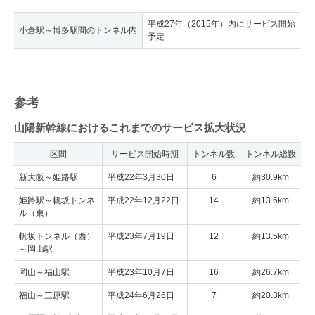
平成27年（2015年）内にサービス開始
小倉駅～博多駅間のトンネル内
予定
参考
山陽新幹線におけるこれまでのサービス拡大状況
区間
サービス開始時期
トンネル数
トンネル総数
新大阪～姫路駅
平成22年3月30日
6
約30.9km
姫路駅～帆坂トンネ
平成22年12月22日
14
約13.6km
ル（東）
帆坂トンネル（西）
平成23年7月19日
12
約13.5km
～岡山駅
岡山～福山駅
平成23年10月7日
16
約26.7km
福山～三原駅
平成24年6月26日
7
約20.3km