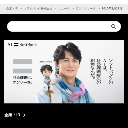
ム
企業・IR
ソフトバンク株式会社
ニュース
プレスリリース
2015年2月19日
Conduct
Submit
a
search
企業・IR