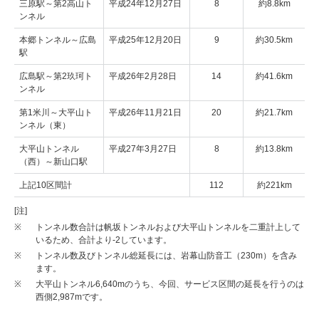
三原駅～第2高山ト
平成24年12月27日
8
約8.8km
ンネル
本郷トンネル～広島
平成25年12月20日
9
約30.5km
駅
広島駅～第2玖珂ト
平成26年2月28日
14
約41.6km
ンネル
第1米川～大平山ト
平成26年11月21日
20
約21.7km
ンネル（東）
大平山トンネル
平成27年3月27日
8
約13.8km
（西）～新山口駅
上記10区間計
112
約221km
[注]
※
トンネル数合計は帆坂トンネルおよび大平山トンネルを二重計上して
いるため、合計より-2しています。
※
トンネル数及びトンネル総延長には、岩幕山防音工（230m）を含み
ます。
※
大平山トンネル6,640mのうち、今回、サービス区間の延長を行うのは
西側2,987mです。