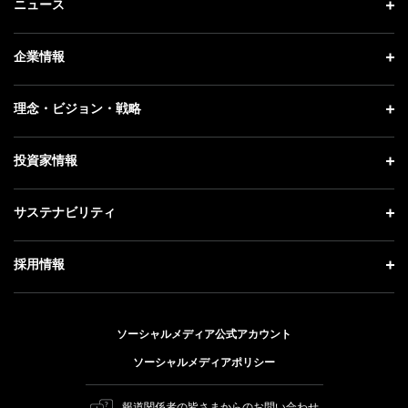
ニュース
ニュース トップ
企業情報
プレスリリース
企業情報 トップ
理念・ビジョン・戦略
お知らせ
社長メッセージ
理念・ビジョン・戦略 トップ
投資家情報
更新情報
会社概要
成長戦略「Activate AI for Society」
記者説明会
投資家情報 トップ
サステナビリティ
事業紹介
技術戦略
ソフトバンクニュース
経営方針
ガバナンス
サステナビリティ トップ
採用情報
人材戦略
IRライブラリー
社会貢献活動
トップメッセージ
採用情報 トップ
財務情報
公開情報
ESG方針・体制
ソーシャルメディア公式アカウント
新卒採用
個人投資家の皆さまへ
ソーシャルメディアポリシー
価値創造プロセス
キャリア採用
株式と社債について
マテリアリティ（重要課題）
報道関係者の皆さまからのお問い合わせ