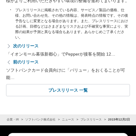
様がよりご利用いただきやすい環境の整備を進めてまいります。
プレスリリースに掲載されている内容、サービス／製品の価格、仕
様、お問い合わせ先、その他の情報は、発表時点の情報です。その後
予告なしに変更となる場合があります。また、プレスリリースにおけ
る計画、目標などはさまざまなリスクおよび不確実な事実により、実
際の結果が予測と異なる場合もあります。あらかじめご了承くださ
い。
次のリリース
「イオンモール幕張新都心」でPepperが接客を開始 12…
前のリリース
ソフトバンクカード会員向けに「バリュー」をおくることが可
能…
プレスリリース 一覧
ム
企業・IR
ソフトバンク株式会社
ニュース
プレスリリース
2015年12月2日