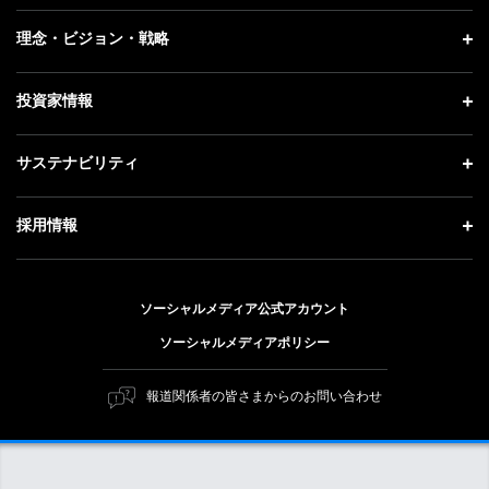
プレスリリース
企業情報 トップ
理念・ビジョン・戦略
お知らせ
社長メッセージ
理念・ビジョン・戦略 トップ
投資家情報
更新情報
会社概要
成長戦略「Activate AI for Society」
記者説明会
投資家情報 トップ
サステナビリティ
事業紹介
技術戦略
ソフトバンクニュース
経営方針
ガバナンス
サステナビリティ トップ
採用情報
人材戦略
IRライブラリー
社会貢献活動
トップメッセージ
採用情報 トップ
財務情報
公開情報
ESG方針・体制
ソーシャルメディア公式アカウント
新卒採用
個人投資家の皆さまへ
ソーシャルメディアポリシー
価値創造プロセス
キャリア採用
株式と社債について
マテリアリティ（重要課題）
報道関係者の皆さまからのお問い合わせ
障がい者採用
コーポレート・ガバナンス
ESGの主な取り組み
ソフトバンク クルー採用
IRニュース
ESG関連資料