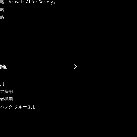
Activate AI for Society」
略
略
情報
用
ア採用
者採用
バンク クルー採用