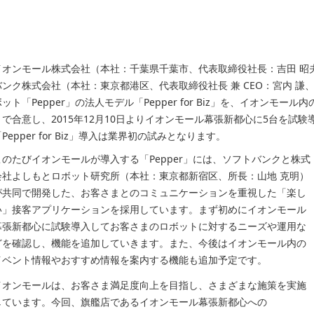
イオンモール株式会社（本社：千葉県千葉市、代表取締役社長：吉田 昭
バンク株式会社（本社：東京都港区、代表取締役社長 兼 CEO：宮内 
ボット「Pepper」の法人モデル「Pepper for Biz」を、イオンモ
とで合意し、2015年12月10日よりイオンモール幕張新都心に5台を試
Pepper for Biz」導入は業界初の試みとなります。
このたびイオンモールが導入する「Pepper」には、ソフトバンクと株式
会社よしもとロボット研究所（本社：東京都新宿区、所長：山地 克明）
が共同で開発した、お客さまとのコミュニケーションを重視した「楽し
い」接客アプリケーションを採用しています。まず初めにイオンモール
幕張新都心に試験導入してお客さまのロボットに対するニーズや運用な
どを確認し、機能を追加していきます。また、今後はイオンモール内の
イベント情報やおすすめ情報を案内する機能も追加予定です。
イオンモールは、お客さま満足度向上を目指し、さまざまな施策を実施
しています。今回、旗艦店であるイオンモール幕張新都心への