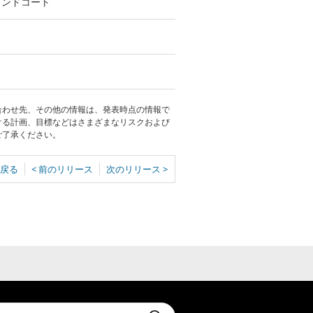
ランドコート
合わせ先、その他の情報は、発表時点の情報で
ける計画、目標などはさまざまなリスクおよび
ご了承ください。
戻る
< 前のリリース
次のリリース >
t