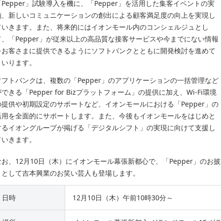
「Pepper」試験導入を機に、「Pepper」を活用した集客イベントの実
施、新しいコミュニケーションの創出による顧客満足度の向上を実現し
ていきます。また、将来的にはイオンモール内のコンシェルジュとし
て、「Pepper」が従来以上の高品質な接客サービスや今までにない情報
をお客さまに提供できるようにソフトバンクとともに開発検討を進めて
まいります。
ソフトバンクは、複数の「Pepper」のアプリケーションの一括管理など
できる「Pepper for Bizプラットフォーム」の提供に加え、Wi-Fi環境
の提供や初期設定のサポートなど、イオンモールにおける「Pepper」の
活用を全面的にサポートします。また、今後もイオンモールをはじめと
するイオングループが掲げる「デジタルシフト」の実現に向けて支援し
ていきます。
なお、12月10日（木）にイオンモール幕張新都心で、「Pepper」の
トとして吉本興業のお笑い芸人も登場します。
日時
12月10日（木）午前10時30分～