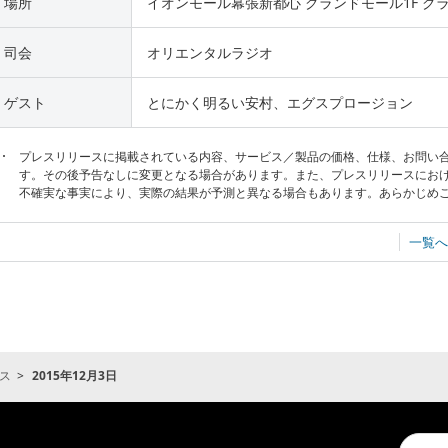
場所
イオンモール幕張新都心 グランドモール1F グ
司会
オリエンタルラジオ
ゲスト
とにかく明るい安村、エグスプロージョン
プレスリリースに掲載されている内容、サービス／製品の価格、仕様、お問い
す。その後予告なしに変更となる場合があります。また、プレスリリースにお
不確実な事実により、実際の結果が予測と異なる場合もあります。あらかじめ
一覧へ
ス
2015年12月3日
Conduc