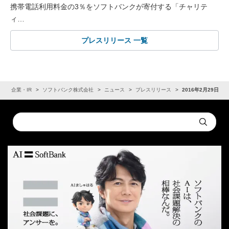
携帯電話利用料金の3％をソフトバンクが寄付する「チャリテ
ィ…
プレスリリース 一覧
ム
企業・IR
ソフトバンク株式会社
ニュース
プレスリリース
2016年2月29日
Conduct
Submit
a
search