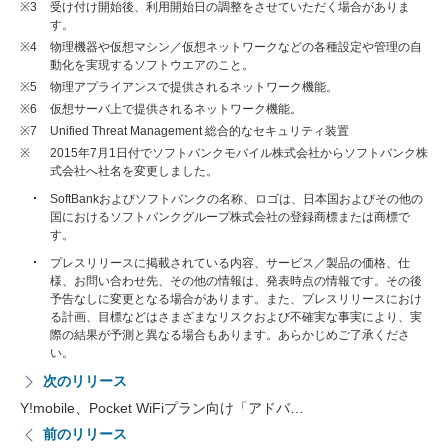
※3
受け付け開始後、利用開始日の調整をさせていただく場合がありま
す。
※4
物理機器や仮想マシン／仮想ネットワークなどの各種設定や管理の自
動化を実現するソフトウエアのこと。
※5
物理アプライアンスで提供されるネットワーク機能。
※6
仮想サーバ上で提供されるネットワーク機能。
※7
Unified Threat Management 総合的なセキュリティ装置
※
2015年7月1日付でソフトバンクモバイル株式会社からソフトバンク株
式会社へ社名を変更しました。
SoftBankおよびソフトバンクの名称、ロゴは、日本国およびその他の
国におけるソフトバンクグループ株式会社の登録商標または商標で
す。
プレスリリースに掲載されている内容、サービス／製品の価格、仕
様、お問い合わせ先、その他の情報は、発表時点の情報です。その後
予告なしに変更となる場合があります。また、プレスリリースにおけ
る計画、目標などはさまざまなリスクおよび不確実な事実により、実
際の結果が予測と異なる場合もあります。あらかじめご了承くださ
い。
次のリリース
Y!mobile、Pocket WiFiプラン向け「アドバ…
前のリリース