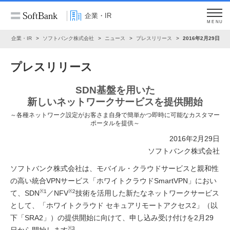
企業・IR
MENU
ム
企業・IR
ソフトバンク株式会社
ニュース
プレスリリース
2016年2月29日
プレスリリース
SDN基盤を用いた
新しいネットワークサービスを提供開始
～各種ネットワーク設定がお客さま自身で簡単かつ即時に可能なカスタマー
ポータルを提供～
2016年2月29日
ソフトバンク株式会社
ソフトバンク株式会社は、モバイル・クラウドサービスと親和性
の高い統合VPNサービス「ホワイトクラウドSmartVPN」におい
※1
※2
て、SDN
／NFV
技術を活用した新たなネットワークサービス
として、「ホワイトクラウド セキュアリモートアクセス2」（以
下「SRA2」）の提供開始に向けて、申し込み受け付けを2月29
※3