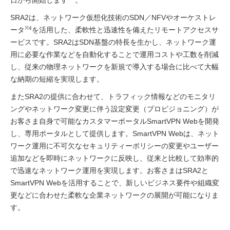
日から開始します
。
SRA2は、ネットワーク仮想化技術のSDN／NFVやオーケストレ
※4
ータ
を活用した、柔軟性と迅速性を備えたリモートアクセスサ
ービスです。SRA2はSDN基盤の特長を生かし、ネットワーク運
用に必要な作業などを自動化することで運用コストや工数を削減
し、従来の物理ネットワークを新規で導入する場合に比べて大幅
な納期の短縮を実現します。
またSRA2の提供に合わせて、トラフィック情報などのモニタリ
ングやネットワーク変更に伴う設定変更（プロビジョニング）が
お客さま自身で可能なカスタマーポータルSmartVPN Webを開発
し、専用ポータルとして提供します。SmartVPN Webは、ネット
ワーク運用に不可欠なセキュリティーポリシーの変更やユーザー
追加などを即時にネットワークに反映し、従来と比較して効率的
で迅速なネットワーク運用を実現します。お客さまはSRA2と
SmartVPN Webを活用することで、新しいビジネス要件や組織変
更などに合わせた柔軟な企業ネットワークの展開が可能になりま
す。