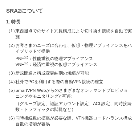
SRA2について
1. 特長
（1）
東西拠点でのサイト冗長構成により切り換え接続を自動で実
施
（2）
お客さまのニーズに合わせ、仮想・物理アプライアンスをハ
イブリッドで提供
※5
PNF
：性能重視の物理アプライアンス
※6
VNF
：経済性重視の仮想アプライアンス
（3）
新規開通と構成変更納期の短縮が可能
（4）
社外でPCを利用する際の自動VPN接続の確立
（5）
SmartVPN Webからのさまざまなオンデマンドプロビジョ
ニングやモニタリングが可能
（グループ設定、認証アカウント設定、ACL設定、同時接続
数・トラフィックの閲覧など）
（6）
同時接続数の拡張が必要な際、VPN機器ロードバランス構成
台数の増加が容易