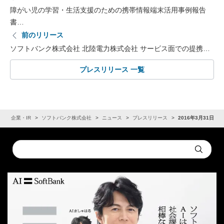
障がい児の学習・生活支援のための携帯情報端末活用事例報告
書…
前のリリース
ソフトバンク株式会社 北陸電力株式会社 サービス面での提携…
プレスリリース 一覧
ム
企業・IR
ソフトバンク株式会社
ニュース
プレスリリース
2016年3月31日
Conduct
Submit
a
search