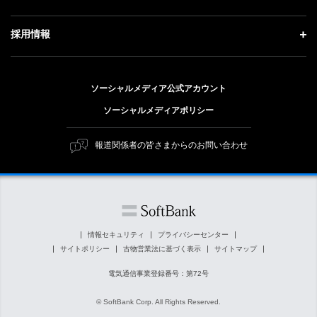
技術戦略
ソフトバンクニュース
経営方針
ガバナンス
サステナビリティ トップ
採用情報
人材戦略
IRライブラリー
社会貢献活動
トップメッセージ
採用情報 トップ
財務情報
公開情報
ESG方針・体制
ソーシャルメディア公式アカウント
新卒採用
個人投資家の皆さまへ
ソーシャルメディアポリシー
価値創造プロセス
キャリア採用
株式と社債について
マテリアリティ（重要課題）
報道関係者の皆さまからのお問い合わせ
障がい者採用
コーポレート・ガバナンス
ESGの主な取り組み
ソフトバンク クルー採用
IRニュース
ESG関連資料
外部評価・イニシアチブ
情報セキュリティ
プライバシーセンター
サイトポリシー
古物営業法に基づく表示
サイトマップ
社会貢献活動
電気通信事業登録番号：第72号
© SoftBank Corp. All Rights Reserved.