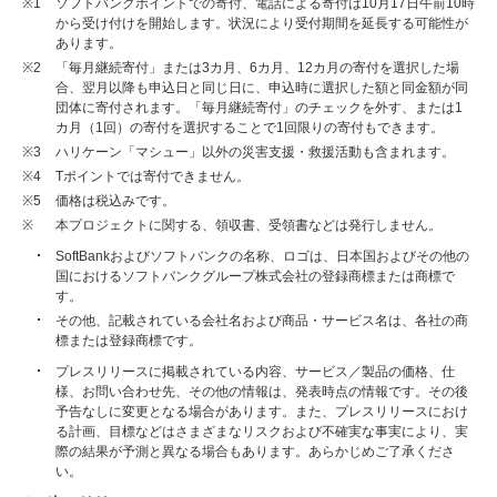
※1
ソフトバンクポイントでの寄付、電話による寄付は10月17日午前10時
から受け付けを開始します。状況により受付期間を延長する可能性が
あります。
※2
「毎月継続寄付」または3カ月、6カ月、12カ月の寄付を選択した場
合、翌月以降も申込日と同じ日に、申込時に選択した額と同金額が同
団体に寄付されます。「毎月継続寄付」のチェックを外す、または1
カ月（1回）の寄付を選択することで1回限りの寄付もできます。
※3
ハリケーン「マシュー」以外の災害支援・救援活動も含まれます。
※4
Tポイントでは寄付できません。
※5
価格は税込みです。
※
本プロジェクトに関する、領収書、受領書などは発行しません。
SoftBankおよびソフトバンクの名称、ロゴは、日本国およびその他の
国におけるソフトバンクグループ株式会社の登録商標または商標で
す。
その他、記載されている会社名および商品・サービス名は、各社の商
標または登録商標です。
プレスリリースに掲載されている内容、サービス／製品の価格、仕
様、お問い合わせ先、その他の情報は、発表時点の情報です。その後
予告なしに変更となる場合があります。また、プレスリリースにおけ
る計画、目標などはさまざまなリスクおよび不確実な事実により、実
際の結果が予測と異なる場合もあります。あらかじめご了承くださ
い。