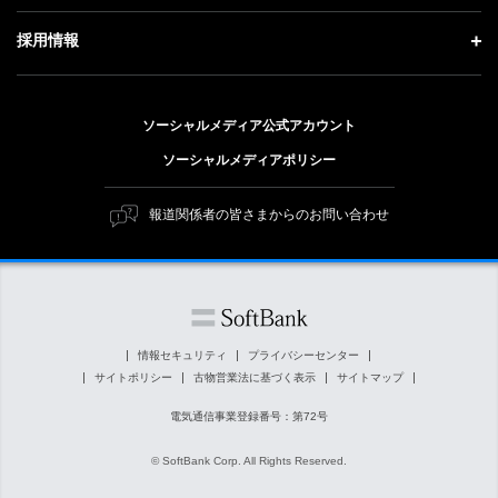
ソフトバンクニュース
経営方針
ガバナンス
サステナビリティ トップ
採用情報
人材戦略
IRライブラリー
社会貢献活動
トップメッセージ
採用情報 トップ
財務情報
公開情報
ESG方針・体制
ソーシャルメディア公式アカウント
新卒採用
個人投資家の皆さまへ
ソーシャルメディアポリシー
価値創造プロセス
キャリア採用
株式と社債について
マテリアリティ（重要課題）
報道関係者の皆さまからのお問い合わせ
障がい者採用
コーポレート・ガバナンス
ESGの主な取り組み
ソフトバンク クルー採用
IRニュース
ESG関連資料
外部評価・イニシアチブ
情報セキュリティ
プライバシーセンター
サイトポリシー
古物営業法に基づく表示
サイトマップ
社会貢献活動
電気通信事業登録番号：第72号
© SoftBank Corp. All Rights Reserved.