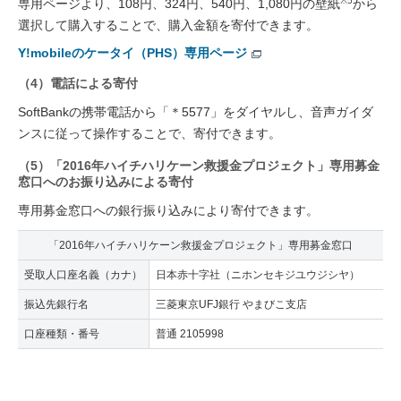
※5
専用ページより、108円、324円、540円、1,080円の壁紙
から
選択して購入することで、購入金額を寄付できます。
Y!mobileのケータイ（PHS）専用ページ
（4）電話による寄付
SoftBankの携帯電話から「＊5577」をダイヤルし、音声ガイダ
ンスに従って操作することで、寄付できます。
（5）「2016年ハイチハリケーン救援金プロジェクト」専用募金
窓口へのお振り込みによる寄付
専用募金窓口への銀行振り込みにより寄付できます。
「2016年ハイチハリケーン救援金プロジェクト」専用募金窓口
受取人口座名義（カナ）
日本赤十字社（ニホンセキジユウジシヤ）
振込先銀行名
三菱東京UFJ銀行 やまびこ支店
口座種類・番号
普通 2105998