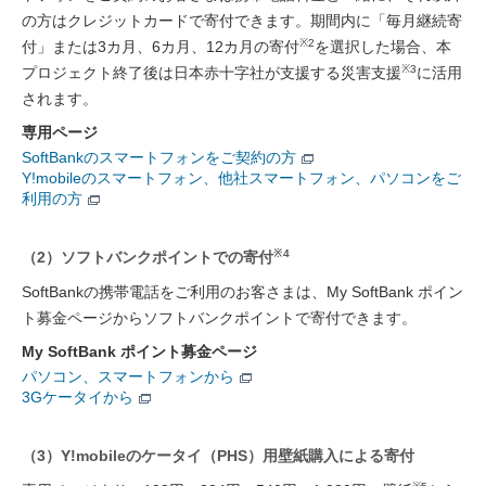
の方はクレジットカードで寄付できます。期間内に「毎月継続寄
※2
付」または3カ月、6カ月、12カ月の寄付
を選択した場合、本
※3
プロジェクト終了後は日本赤十字社が支援する災害支援
に活用
されます。
専用ページ
SoftBankのスマートフォンをご契約の方
Y!mobileのスマートフォン、他社スマートフォン、パソコンをご
利用の方
※4
（2）ソフトバンクポイントでの寄付
SoftBankの携帯電話をご利用のお客さまは、My SoftBank ポイン
ト募金ページからソフトバンクポイントで寄付できます。
My SoftBank ポイント募金ページ
パソコン、スマートフォンから
3Gケータイから
（3）Y!mobileのケータイ（PHS）用壁紙購入による寄付