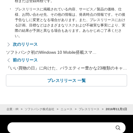
標または登録商標です。
プレスリリースに掲載されている内容、サービス／製品の価格、仕
様、お問い合わせ先、その他の情報は、発表時点の情報です。その後
予告なしに変更となる場合があります。また、プレスリリースにおけ
る計画、目標などはさまざまなリスクおよび不確実な事実により、実
際の結果が予測と異なる場合もあります。あらかじめご了承くださ
い。
次のリリース
ソフトバンク初のWindows 10 Mobile搭載スマ…
前のリリース
『いい買物の日』に向けた、バラエティー豊かな23種類のキャ…
プレスリリース 一覧
ム
企業・IR
ソフトバンク株式会社
ニュース
プレスリリース
2016年11月1日
Conduct
Submit
a