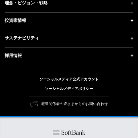
企業情報 トップ
理念・ビジョン・戦略
お知らせ
社長メッセージ
理念・ビジョン・戦略 トップ
投資家情報
更新情報
会社概要
成長戦略「Activate AI for Society」
記者説明会
投資家情報 トップ
サステナビリティ
事業紹介
技術戦略
ソフトバンクニュース
経営方針
ガバナンス
サステナビリティ トップ
採用情報
人材戦略
IRライブラリー
社会貢献活動
トップメッセージ
採用情報 トップ
財務情報
公開情報
ESG方針・体制
ソーシャルメディア公式アカウント
新卒採用
個人投資家の皆さまへ
ソーシャルメディアポリシー
価値創造プロセス
キャリア採用
株式と社債について
マテリアリティ（重要課題）
報道関係者の皆さまからのお問い合わせ
障がい者採用
コーポレート・ガバナンス
ESGの主な取り組み
ソフトバンク クルー採用
IRニュース
ESG関連資料