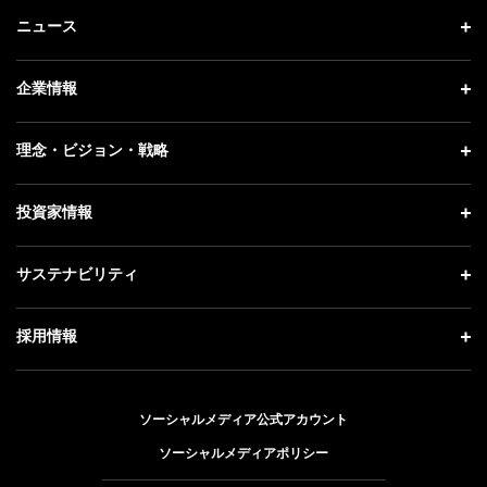
ニュース
ニュース トップ
企業情報
プレスリリース
企業情報 トップ
理念・ビジョン・戦略
お知らせ
社長メッセージ
理念・ビジョン・戦略 トップ
投資家情報
更新情報
会社概要
成長戦略「Activate AI for Society」
記者説明会
投資家情報 トップ
サステナビリティ
事業紹介
技術戦略
ソフトバンクニュース
経営方針
ガバナンス
サステナビリティ トップ
採用情報
人材戦略
IRライブラリー
社会貢献活動
トップメッセージ
採用情報 トップ
財務情報
公開情報
ESG方針・体制
ソーシャルメディア公式アカウント
新卒採用
個人投資家の皆さまへ
ソーシャルメディアポリシー
価値創造プロセス
キャリア採用