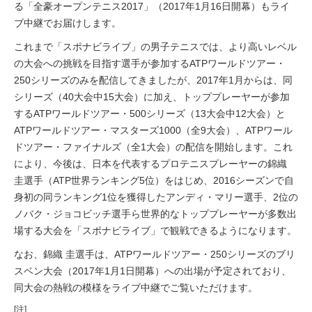
る「全豪オープンテニス2017」（2017年1月16日開幕）もライ
ブ中継でお届けします。
これまで「スポナビライブ」の男子テニスでは、より高いレベル
の大会への挑戦を目指す選手が参加するATPワールドツアー・
250シリーズのみを配信してきましたが、2017年1月からは、同
シリーズ（40大会中15大会）に加え、トッププレーヤーが参加
するATPワールドツアー・500シリーズ（13大会中12大会）と
ATPワールドツアー・マスターズ1000（全9大会）、ATPワール
ドツアー・ファイナルズ（全1大会）の配信を開始します。これ
により、今後は、日本を代表するプロテニスプレーヤーの錦織
圭選手（ATP世界ランキング5位）をはじめ、2016シーズンで自
身初の同ランキング1位を獲得したアンディ・マリー選手、2位の
ノバク・ジョコビッチ選手ら世界的なトッププレーヤーが多数出
場する大会を「スポナビライブ」で観戦できるようになります。
なお、錦織 圭選手は、ATPワールドツアー・250シリーズのブリ
スベン大会（2017年1月1日開幕）への出場が予定されており、
同大会の熱戦の模様をライブ中継でご覧いただけます。
[注]