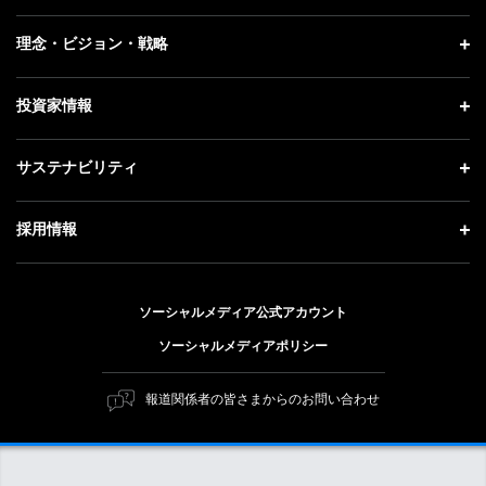
プレスリリース
企業情報 トップ
理念・ビジョン・戦略
お知らせ
社長メッセージ
理念・ビジョン・戦略 トップ
投資家情報
更新情報
会社概要
成長戦略「Activate AI for Society」
記者説明会
投資家情報 トップ
サステナビリティ
事業紹介
技術戦略
ソフトバンクニュース
経営方針
ガバナンス
サステナビリティ トップ
採用情報
人材戦略
IRライブラリー
社会貢献活動
トップメッセージ
採用情報 トップ
財務情報
公開情報
ESG方針・体制
ソーシャルメディア公式アカウント
新卒採用
個人投資家の皆さまへ
ソーシャルメディアポリシー
価値創造プロセス
キャリア採用
株式と社債について
マテリアリティ（重要課題）
報道関係者の皆さまからのお問い合わせ
障がい者採用
コーポレート・ガバナンス
ESGの主な取り組み
ソフトバンク クルー採用
IRニュース