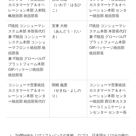
カスタマーケア＆オペ
（いわで・はるひ
カスタマーケア＆オペ
レーション本部 人材戦
こ）
レーション本部 センタ
略統括部 統括部長
ー統括部 統括部長
IT統括 コンシューマシ
安東 大樹
IT統括 コンシューマシ
ステム本部 本部長代行
（あんどう・たい
ステム本部 本部長代行
兼 IT統括 コンシューマ
き）
兼 IT統括 グローバルIT
システム本部 コンシュ
プラットフォーム本部
ーマフロント統括部 統
GIPパッケージ統括部
括部長
統括部長
兼 IT統括 グローバルIT
プラットフォーム本部
GIPパッケージ統括部
統括部長
コンシューマ営業統括
関根 義憲
コンシューマ営業統括
カスタマーケア＆オペ
（せきね・よしの
カスタマーケア＆オペ
レーション本部 センタ
り）
レーション本部 センタ
ー統括部 統括部長代行
ー統括部 西日本カスタ
マーコミュニケーショ
ンセンター センター長
SoftBankおよびソフトバンクの名称、ロゴは、日本国およびその他の