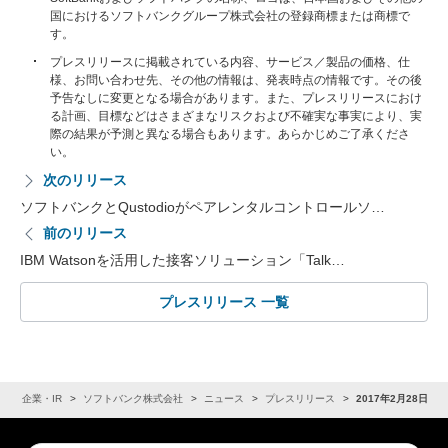
国におけるソフトバンクグループ株式会社の登録商標または商標で
す。
プレスリリースに掲載されている内容、サービス／製品の価格、仕
様、お問い合わせ先、その他の情報は、発表時点の情報です。その後
予告なしに変更となる場合があります。また、プレスリリースにおけ
る計画、目標などはさまざまなリスクおよび不確実な事実により、実
際の結果が予測と異なる場合もあります。あらかじめご了承くださ
い。
次のリリース
ソフトバンクとQustodioがペアレンタルコントロールソ…
前のリリース
IBM Watsonを活用した接客ソリューション「Talk…
プレスリリース 一覧
ム
企業・IR
ソフトバンク株式会社
ニュース
プレスリリース
2017年2月28日