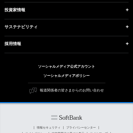
社長メッセージ
理念・ビジョン・戦略 トップ
投資家情報
更新情報
会社概要
成長戦略「Activate AI for Society」
記者説明会
投資家情報 トップ
サステナビリティ
事業紹介
技術戦略
ソフトバンクニュース
経営方針
ガバナンス
サステナビリティ トップ
採用情報
人材戦略
IRライブラリー
社会貢献活動
トップメッセージ
採用情報 トップ
財務情報
公開情報
ESG方針・体制
ソーシャルメディア公式アカウント
新卒採用
個人投資家の皆さまへ
ソーシャルメディアポリシー
価値創造プロセス
キャリア採用
株式と社債について
マテリアリティ（重要課題）
報道関係者の皆さまからのお問い合わせ
障がい者採用
コーポレート・ガバナンス
ESGの主な取り組み
ソフトバンク クルー採用
IRニュース
ESG関連資料
外部評価・イニシアチブ
情報セキュリティ
プライバシーセンター