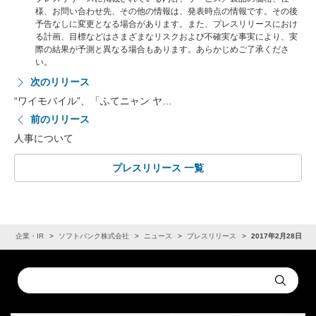
様、お問い合わせ先、その他の情報は、発表時点の情報です。その後
予告なしに変更となる場合があります。また、プレスリリースにおけ
る計画、目標などはさまざまなリスクおよび不確実な事実により、実
際の結果が予測と異なる場合もあります。あらかじめご了承くださ
い。
次のリリース
“ワイモバイル”、「ふてニャン ヤ…
前のリリース
人事について
プレスリリース 一覧
ム
企業・IR
ソフトバンク株式会社
ニュース
プレスリリース
2017年2月28日
Conduct
Submit
a
search